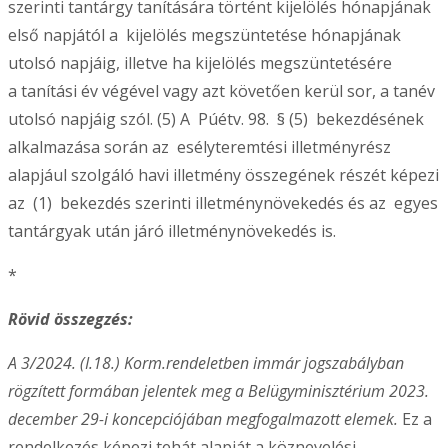
szerinti tantárgy tanítására történt kijelölés hónapjának
első napjától a kijelölés megszüntetése hónapjának
utolsó napjáig, illetve ha kijelölés megszüntetésére
a tanítási év végével vagy azt követően kerül sor, a tanév
utolsó napjáig szól. (5) A Púétv. 98. § (5) bekezdésének
alkalmazása során az esélyteremtési illetményrész
alapjául szolgáló havi illetmény összegének részét képezi
az (1) bekezdés szerinti illetménynövekedés és az egyes
tantárgyak után járó illetménynövekedés is.
*
Rövid összegzés:
A 3/2024. (I.18.) Korm.rendeletben immár jogszabályban
rögzített formában jelentek meg a Belügyminisztérium 2023.
december 29-i koncepciójában megfogalmazott elemek.
Ez a
rendelkezés képezi tehát alapját a köznevelési