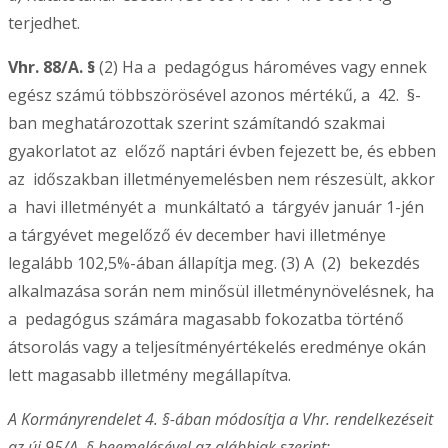
terjedhet.
Vhr. 88/A. §
(2) Ha a pedagógus hároméves vagy ennek
egész számú többszörösével azonos mértékű, a 42. §-
ban meghatározottak szerint számítandó szakmai
gyakorlatot az előző naptári évben fejezett be, és ebben
az időszakban illetményemelésben nem részesült, akkor
a havi illetményét a munkáltató a tárgyév január 1-jén
a tárgyévet megelőző év december havi illetménye
legalább 102,5%-ában állapítja meg. (3) A (2) bekezdés
alkalmazása során nem minősül illetménynövelésnek, ha
a pedagógus számára magasabb fokozatba történő
átsorolás vagy a teljesítményértékelés eredménye okán
lett magasabb illetmény megállapítva.
A Kormányrendelet 4. §-ában módosítja a Vhr. rendelkezéseit
az új 95/A. § beemelésével az alábbiak szerint: