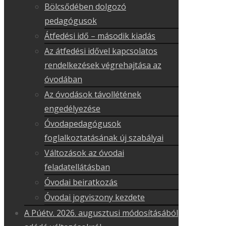
Bölcsődében dolgozó
pedagógusok
Átfedési idő – második kiadás
Az átfedési idővel kapcsolatos
rendelkezések végrehajtása az
óvodában
Az óvodások távollétének
engedélyezése
Óvodapedagógusok
foglalkoztatásának új szabályai
Változások az óvodai
feladatellátásban
Óvodai beiratkozás
Óvodai jogviszony kezdete
A Púétv. 2026. augusztusi módosításából