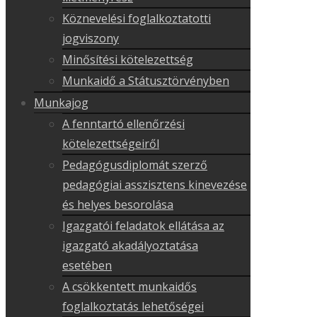
Köznevelési foglalkoztatotti
jogviszony
Minősítési kötelezettség
Munkaidő a Státusztörvényben
Munkajog
A fenntartó ellenőrzési
kötelezettségeiről
Pedagógusdiplomát szerző
pedagógiai asszisztens kinevezése
és helyes besorolása
Igazgatói feladatok ellátása az
igazgató akadályoztatása
esetében
A csökkentett munkaidős
foglalkoztatás lehetőségei