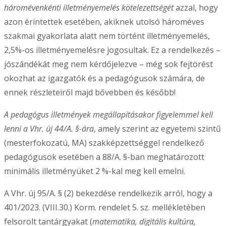
háromévenkénti illetményemelés kötelezettségét
azzal, hogy
azon érintettek esetében, akiknek utolsó hároméves
szakmai gyakorlata alatt nem történt illetményemelés,
2,5%-os illetményemelésre jogosultak. Ez a rendelkezés –
jószándékát meg nem kérdőjelezve – még sok fejtörést
okozhat az igazgatók és a pedagógusok számára, de
ennek részleteiről majd bővebben és később!
A pedagógus illetmények megállapításakor figyelemmel kell
lenni a Vhr. új 44/A. §-ára
, amely szerint az egyetemi szintű
(mesterfokozatú, MA) szakképzettséggel rendelkező
pedagógusok esetében a 88/A. §-ban meghatározott
minimális illetményüket 2 %-kal meg kell emelni.
A Vhr. új 95/A. § (2) bekezdése rendelkezik arról, hogy a
401/2023. (VIII.30.) Korm. rendelet 5. sz. mellékletében
felsorolt tantárgyakat (
matematika, digitális kultúra,