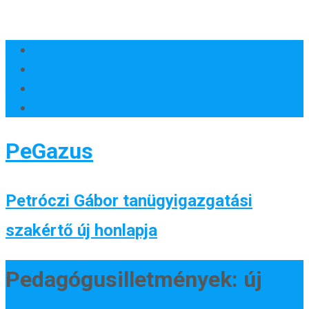
PeGazus
Petróczi Gábor tanügyigazgatási
szakértő új honlapja
Pedagógusilletmények: új