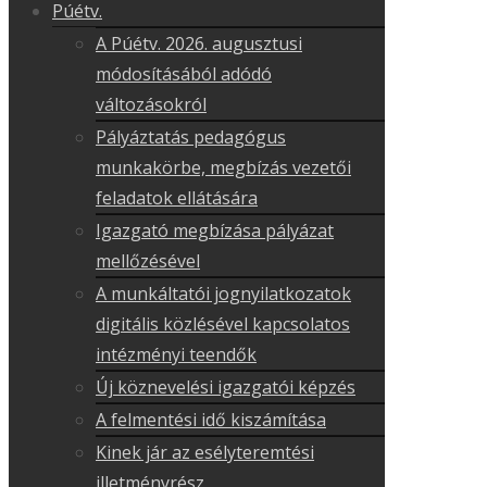
Púétv.
A Púétv. 2026. augusztusi
módosításából adódó
változásokról
Pályáztatás pedagógus
munkakörbe, megbízás vezetői
feladatok ellátására
Igazgató megbízása pályázat
mellőzésével
A munkáltatói jognyilatkozatok
digitális közlésével kapcsolatos
intézményi teendők
Új köznevelési igazgatói képzés
A felmentési idő kiszámítása
Kinek jár az esélyteremtési
illetményrész