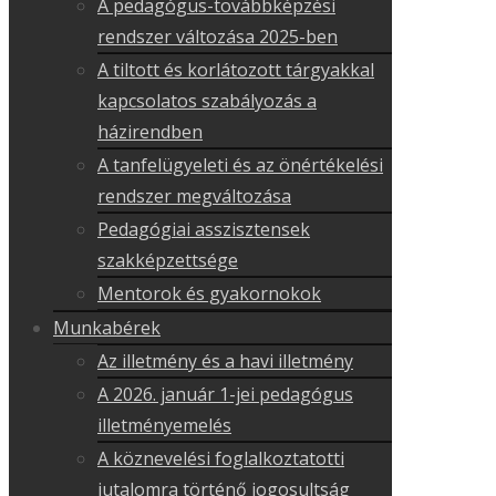
A pedagógus-továbbképzési
rendszer változása 2025-ben
A tiltott és korlátozott tárgyakkal
kapcsolatos szabályozás a
házirendben
A tanfelügyeleti és az önértékelési
rendszer megváltozása
Pedagógiai asszisztensek
szakképzettsége
Mentorok és gyakornokok
Munkabérek
Az illetmény és a havi illetmény
A 2026. január 1-jei pedagógus
illetményemelés
A köznevelési foglalkoztatotti
jutalomra történő jogosultság