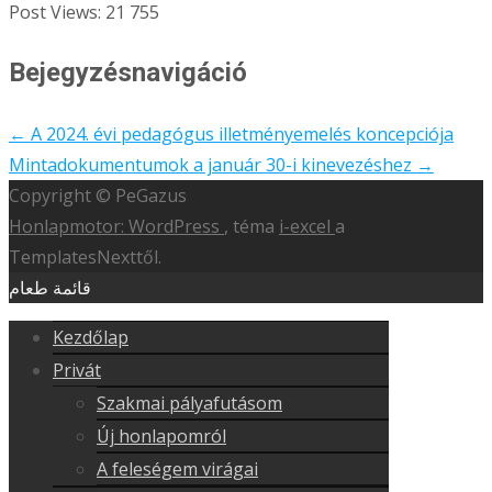
Post Views:
21 755
Bejegyzésnavigáció
←
A 2024. évi pedagógus illetményemelés koncepciója
Mintadokumentumok a január 30-i kinevezéshez
→
Copyright © PeGazus
Honlapmotor: WordPress
, téma
i-excel
a
TemplatesNexttől.
قائمة طعام
Kezdőlap
Privát
Szakmai pályafutásom
Új honlapomról
A feleségem virágai