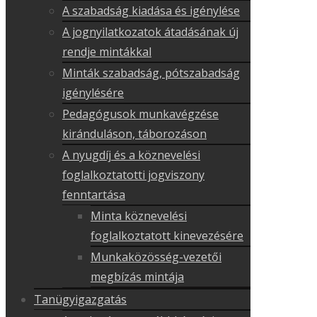
A szabadság kiadása és igénylése
A jognyilatkozatok átadásának új
rendje mintákkal
Minták szabadság, pótszabadság
igénylésére
Pedagógusok munkavégzése
kiránduláson, táborozáson
A nyugdíj és a köznevelési
foglalkoztatotti jogviszony
fenntartása
Minta köznevelési
foglalkoztatott kinevezésére
Munkaközösség-vezetői
megbízás mintája
Tanügyigazgatás