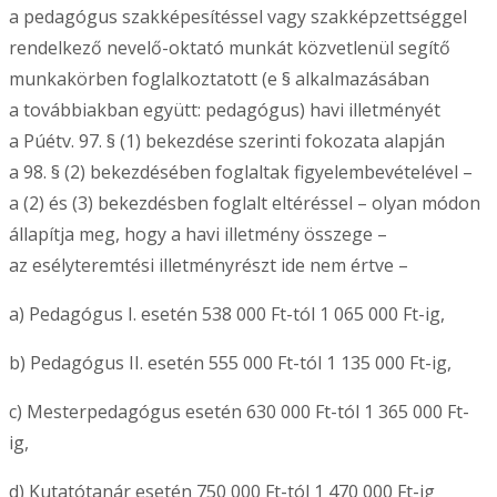
a pedagógus szakképesítéssel vagy szakképzettséggel
rendelkező nevelő-oktató munkát közvetlenül segítő
munkakörben foglalkoztatott (e § alkalmazásában
a továbbiakban együtt: pedagógus) havi illetményét
a Púétv. 97. § (1) bekezdése szerinti fokozata alapján
a 98. § (2) bekezdésében foglaltak figyelembevételével –
a (2) és (3) bekezdésben foglalt eltéréssel – olyan módon
állapítja meg, hogy a havi illetmény összege –
az esélyteremtési illetményrészt ide nem értve –
a) Pedagógus I. esetén 538 000 Ft-tól 1 065 000 Ft-ig,
b) Pedagógus II. esetén 555 000 Ft-tól 1 135 000 Ft-ig,
c) Mesterpedagógus esetén 630 000 Ft-tól 1 365 000 Ft-
ig,
d) Kutatótanár esetén 750 000 Ft-tól 1 470 000 Ft-ig