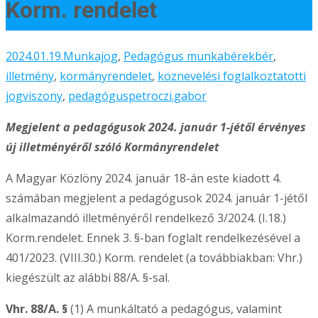
Korm. rendelet
2024.01.19.
Munkajog
,
Pedagógus munkabérek
bér
,
illetmény
,
kormányrendelet
,
köznevelési foglalkoztatotti
jogviszony
,
pedagógus
petroczi.gabor
Megjelent a pedagógusok 2024. január 1-jétől érvényes
új illetményéről szóló Kormányrendelet
A Magyar Közlöny 2024. január 18-án este kiadott 4.
számában megjelent a pedagógusok 2024. január 1-jétől
alkalmazandó illetményéről rendelkező 3/2024. (I.18.)
Korm.rendelet. Ennek 3. §-ban foglalt rendelkezésével a
401/2023. (VIII.30.) Korm. rendelet (a továbbiakban: Vhr.)
kiegészült az alábbi 88/A. §-sal.
Vhr. 88/A. §
(1) A munkáltató a pedagógus, valamint