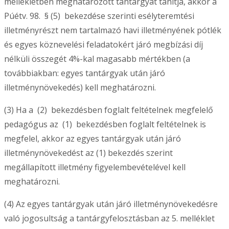
mellékletben meghatározott tantárgyat tanítja, akkor a
Púétv. 98. § (5) bekezdése szerinti esélyteremtési
illetményrészt nem tartalmazó havi illetményének pótlék
és egyes köznevelési feladatokért járó megbízási díj
nélküli összegét 4%-kal magasabb mértékben (a
továbbiakban: egyes tantárgyak után járó
illetménynövekedés) kell meghatározni.
(3) Ha a (2) bekezdésben foglalt feltételnek megfelelő
pedagógus az (1) bekezdésben foglalt feltételnek is
megfelel, akkor az egyes tantárgyak után járó
illetménynövekedést az (1) bekezdés szerint
megállapított illetmény figyelembevételével kell
meghatározni.
(4) Az egyes tantárgyak után járó illetménynövekedésre
való jogosultság a tantárgyfelosztásban az 5. melléklet