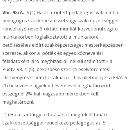
Vhr. 95/A. §
(1) Ha az érintett pedagógus, valamint a
pedagógus szakképesítéssel vagy szakképzettséggel
rendelkező nevelő-oktató munkát közvetlenül segítő
munkakörben foglalkoztatott a munkaköre
betöltéséhez előírt szakképzettséget mesterképzésben
szerezte, akkor a pótlék és egyes köznevelési
feladatokért járó megbízási díj nélkül számított – a
Púétv. 98. § (5) bekezdése szerinti esélyteremtési
illetményrészt nem tartalmazó – havi illetményét a 88/A. §
(1) bekezdése figyelembevételével meghatározott
összegnél 2%-kal magasabb mértékben kell
meghatározni.
(2) Ha a tantárgy oktatásához megfelelő tanári
szakképzettséggel rendelkező pedagógus az 5.