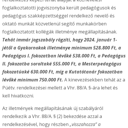
foglalkoztatotti jogviszonyba került pedagógusok és
pedagógus szakképzettséggel rendelkező nevelő és
oktató munkát közvetlenül segítő munkakörben
foglalkoztatott kollégák illetménye megállapításának.
Tehát immár jogszabály rögzíti, hogy 2024. január 1-
jétől a Gyakornokok illetménye minimum 528.800 Ft, a
Pedagógus I. fokozatban lévőké 538.000 Ft, a Pedagógus
II. fokozatba soroltaké 555.000 Ft, a Mesterpedagógus
fokozatúaké 630.000 Ft, míg a Kutatótanár fokozatban
lévőké minimum 750.000 Ft.
A kinevezésekben tehát az a
Púétv. rendelkezései mellett a Vhr. 88/A. §-ára lehet és
kell hivatkozni.
Az illetmények megállapításának új szabályáról
rendelkezik a Vhr. 88/A. § (2) bekezdése azzal a
rendelkezésével, hogy részben
„visszahozza” a