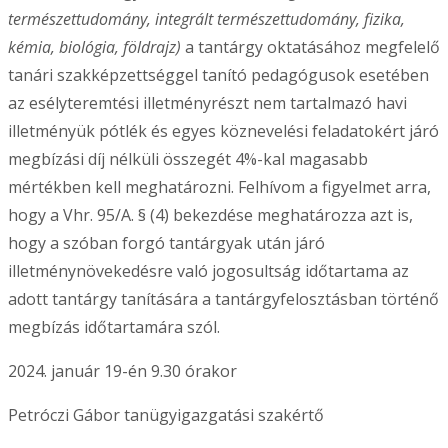
természettudomány, integrált természettudomány, fizika,
kémia, biológia, földrajz)
a tantárgy oktatásához megfelelő
tanári szakképzettséggel tanító pedagógusok esetében
az esélyteremtési illetményrészt nem tartalmazó havi
illetményük pótlék és egyes köznevelési feladatokért járó
megbízási díj nélküli összegét 4%-kal magasabb
mértékben kell meghatározni. Felhívom a figyelmet arra,
hogy a Vhr. 95/A. § (4) bekezdése meghatározza azt is,
hogy a szóban forgó tantárgyak után járó
illetménynövekedésre való jogosultság időtartama az
adott tantárgy tanítására a tantárgyfelosztásban történő
megbízás időtartamára szól.
2024. január 19-én 9.30 órakor
Petróczi Gábor tanügyigazgatási szakértő