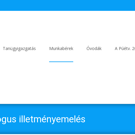
Tanügyigazgatás
Munkabérek
Óvodák
A Púétv. 
ógus illetményemelés