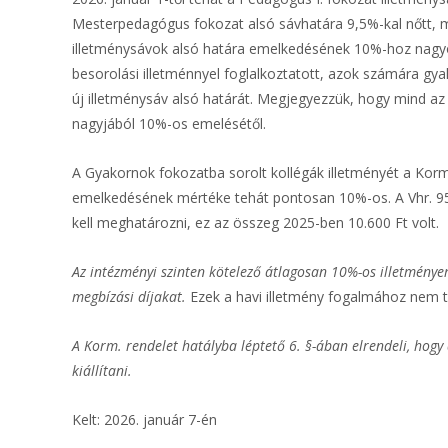
Mesterpedagógus fokozat alsó sávhatára 9,5%-kal nőtt, mí
illetménysávok alsó határa emelkedésének 10%-hoz nagyon
besorolási illetménnyel foglalkoztatott, azok számára gy
új illetménysáv alsó határát. Megjegyezzük, hogy mind a
nagyjából 10%-os emelésétől.
A Gyakornok fokozatba sorolt kollégák illetményét a Korm.
emelkedésének mértéke tehát pontosan 10%-os. A Vhr. 95/
kell meghatározni, ez az összeg 2025-ben 10.600 Ft volt.
Az intézményi szinten kötelező átlagosan 10%-os illetményem
megbízási díjakat.
Ezek a havi illetmény fogalmához nem t
A Korm. rendelet hatályba léptető 6. §-ában elrendeli, hog
kiállítani.
Kelt: 2026. január 7-én