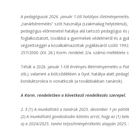
A pedagógusok 2026. január 1-től hatályos illetményemelésé
„tanárbéremelés” szót használja (szakmailag helytelenül),
pedagógus-előmenetel hatálya alá tartozó pedagógus és 
foglalkoztatott, továbbá a gyermekek védelméről és a gyám
végzettséggel a közalkalmazottak jogállásáról szóló 1992.
257/2000. (XII. 26.) Korm. rendelet 2/a. számú melléklete
Tehát a 2026. január 1-től érvényes illetményemelés
a Púé
stb.),
valamint a bölcsődékben a Gyvt. hatálya alatt peda
konduktorokra is vonatkozik (a továbbiakban: tanárok).
A Korm. rendeletben a következő rendelkezés szerepel.
2. § (1) A munkáltató a tanárok 2025. december 1-jei pótléko
(2) A munkáltató gondoskodni köteles arról, hogy az (1) bek
a) a 2024/2025. tanévi teljesítményértékelés alapján 2025.