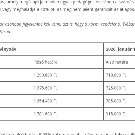
tás, amely megállapítja minden egyes pedagógus esetében a számára m
ri vagy meghaladja a 10%-ot, az még nem jelent garanciát az átlago
or azonban figyelembe kell venni azt is, hogy a Korm. rendelet 5. §-ába
tárait.
tménysáv
2026. január 
Felső határa
Alsó határa
1.290.800 Ft
718.000 Ft
1.375.600 Ft
725.000 Ft
1.654.400 Ft
785.000 Ft
1.781.600 Ft
915.000 Ft
sávjának alsó határa 9,95%-kal emelkedett, a Pedagógus II. fokozat i