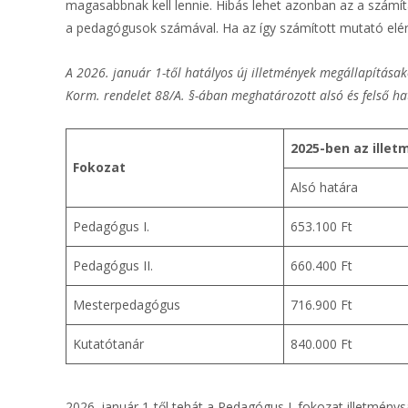
magasabbnak kell lennie. Hibás lehet azonban az a számí
a pedagógusok számával. Ha az így számított mutató elé
A 2026. január 1-től hatályos új illetmények megállapításak
Korm. rendelet 88/A. §-ában meghatározott alsó és felső ha
2025-ben az ille
Fokozat
Alsó határa
Pedagógus I.
653.100 Ft
Pedagógus II.
660.400 Ft
Mesterpedagógus
716.900 Ft
Kutatótanár
840.000 Ft
2026. január 1-től tehát a Pedagógus I. fokozat illetmény