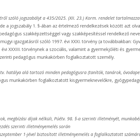
ről szóló jogszabályt a 435/2025. (XII. 23.) Korm. rendelet tartalmazza
 de a jogszabály 1. §-ában az értelmező rendelkezések között azt olva
pedagógus szakképzettséggel vagy szakképesítéssel rendelkező neve
ügyi igazgatásról szóló 1997. évi XXXI. törvény (a továbbiakban: Gyvt.
 évi XXXIII. törvénynek a szociális, valamint a gyermekjóléti és gye
 szerinti pedagógus munkakörben foglalkoztatott személy.
tv. hatálya alá tartozó minden pedagógusra (tanítók, tanárok, óvodape
gógus munkakörben foglalkoztatott kisgyermeknevelőkre, gyógypedag
k, megbízási díjak nélküli, Púétv. 98. §-a szerinti illetményét, munkab
ezdés szerinti illetményemelés során
 szeptember 1-jével biztosított illetményemelés a foglalkoztatott szá