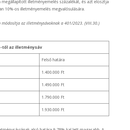
egállapított illetményemelés százalékát, és azt elosztja
san 10%-os illetményemelés megvalósulására.
n módosítja az illetménysávoknak a 401/2023. (VIII.30.)
1-től az illetménysáv
Felső határa
1.400.000 Ft
1.490.000 Ft
1.790.000 Ft
1.930.000 Ft
lletménysávjának alsó határa 9,78%-kal lett magasabb. A