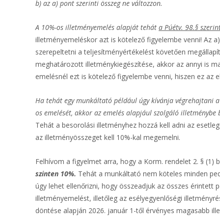
b) az a) pont szerinti összeg ne változzon.
A 10%-os illetményemelés alapját tehát
a Púétv. 98.§ szerin
illetményemeléskor azt is kötelező figyelembe venni! Az 
szerepeltetni a teljesítményértékelést követően megállapít
meghatározott illetménykiegészítése, akkor az annyi is ma
emelésnél ezt is kötelező figyelembe venni, hiszen ez az e
Ha tehát egy munkáltató például úgy kívánja végrehajtani a
os emelését, akkor az emelés alapjául szolgáló illetménybe b
Tehát a besorolási illetményhez hozzá kell adni az esetle
az illetményösszeget kell 10%-kal megemelni.
Felhívom a figyelmet arra, hogy a Korm. rendelet 2. § (
szinten 10%.
Tehát a munkáltató nem köteles minden ped
úgy lehet ellenőrizni, hogy összeadjuk az összes érintet
illetményemelést, illetőleg az esélyegyenlőségi illetmény
döntése alapján 2026. január 1-től érvényes magasabb ill