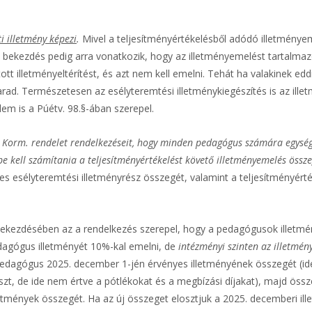
ti illetmény képezi
.
Mivel a teljesítményértékelésből adódó illetményem
a) bekezdés pedig arra vonatkozik, hogy az illetményemelést tartalma
ott illetményeltérítést, és azt nem kell emelni. Tehát ha valakinek edd
rad. Természetesen az esélyteremtési illetménykiegészítés is az illet
lem is a Púétv. 98.§-ában szerepel.
 Korm. rendelet rendelkezéseit, hogy minden pedagógus számára egységes
e kell számítania a teljesítményértékelést követő illetményemelés össze
ges esélyteremtési illetményrész összegét, valamint a teljesítményér
1) bekezdésében az a rendelkezés szerepel, hogy a pedagógusok ille
agógus illetményét 10%-kal emelni, de
intézményi szinten az illetmé
t pedagógus 2025. december 1-jén érvényes illetményének összegét (id
részt, de ide nem értve a pótlékokat és a megbízási díjakat), majd ös
etmények összegét. Ha az új összeget elosztjuk a 2025. decemberi i