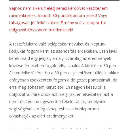
Sajnos nem sikerült elég nehéz kérdőívet készítenem:
mindenki jelest kapott! 80 ponttól adtam jelest! Vagy
túlságosan jól felkészültek! Élmény volt a csoporttal
dolgozni! Köszönöm mindenkinek!
A tesztfelületre való belépéskor nevüket és Neptun-
kódjukat fogom kérni az azonosítás érdekében. Ezen kívül
kérek majd egy jeligét, amely kizárólag az eredmények
közlése érdekében fogok felhasználni. A kitöltésre 30 perc
áll rendelkezésére. Ha a 30 percet jelentősen túllépik, akkor
arányosan csökkenteni fogom a dolgozat pontszámát, de
erre még sohasem került sor. Én nagyon készülök a
dolgozatra: mire önök azt megírják, én elkészítem azt a
nem túlságosan egyszerű értékelő táblát, amelynek
segítségével – még aznap este – a honlapomon
olvashatják az elért eredményeket!