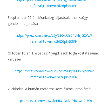
referral_token=o2dZ6plnB3FN
Szeptember 26-án: Munkajogi eljárások, munkaügyi
gondok megoldása
https://prezi.com/view/y5yG2OxRIs04LNsjG2Vz/?
referral_token=o2dZ6plnB3FN
Október 10-én 1. előadás: Nyugdíjasok foglalkoztatásának
kérdései
https://prezi.com/view/bGh1ce3WunJsMu63kpqw/?
referral_token=o2dZ6plnB3FN
2. előadás: A humán erőforrás kezelésének problémái
https://prezi.com/view/gk44KUG6DcYbOwo9I3Qx