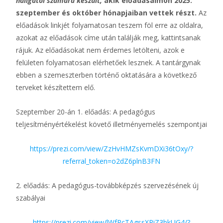
hallgatói számára készült,
akik előadásaimon 2025.
szeptember és október hónapjaiban vettek részt.
Az
előadások linkjét folyamatosan teszem föl erre az oldalra,
azokat az előadások címe után találják meg, kattintsanak
rájuk. Az előadásokat nem érdemes letölteni, azok e
felületen folyamatosan elérhetőek lesznek. A tantárgynak
ebben a szemeszterben történő oktatására a következő
terveket készítettem elő.
Szeptember 20-án 1. előadás: A pedagógus
teljesítményértékelést követő illetményemelés szempontjai
https://prezi.com/view/ZzHvHMZsKvmDXi36tOxy/?
referral_token=o2dZ6plnB3FN
2. előadás: A pedagógus-továbbképzés szervezésének új
szabályai
https://prezi.com/view/lWfRcTAgssXRiZ3bkUG4/?