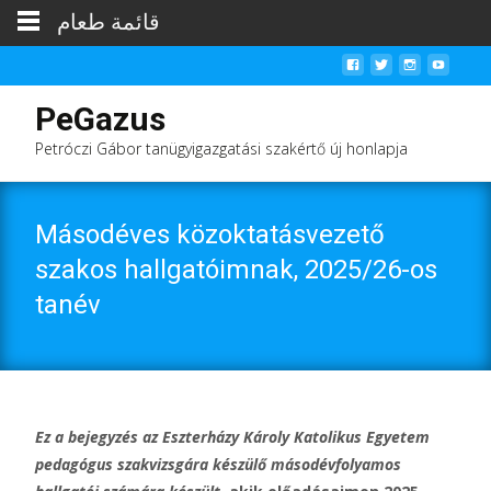
قائمة طعام
PeGazus
Petróczi Gábor tanügyigazgatási szakértő új honlapja
Másodéves közoktatásvezető
szakos hallgatóimnak, 2025/26-os
tanév
Ez a bejegyzés az Eszterházy Károly Katolikus Egyetem
pedagógus szakvizsgára készülő másodévfolyamos