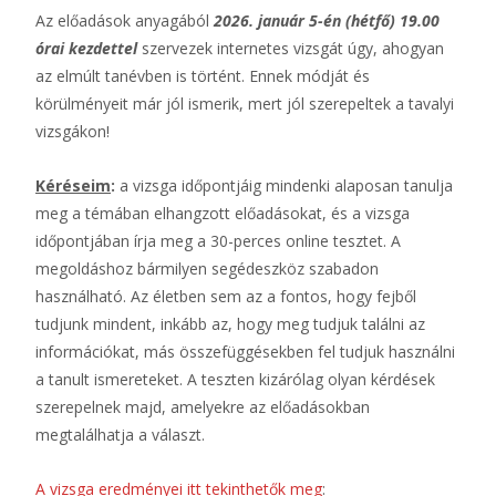
Az előadások anyagából
2026. január 5-én (hétfő) 19.00
órai kezdettel
szervezek internetes vizsgát úgy, ahogyan
az elmúlt tanévben is történt. Ennek módját és
körülményeit már jól ismerik, mert jól szerepeltek a tavalyi
vizsgákon!
Kéréseim
:
a vizsga időpontjáig mindenki alaposan tanulja
meg a témában elhangzott előadásokat, és a vizsga
időpontjában írja meg a 30-perces online tesztet. A
megoldáshoz bármilyen segédeszköz szabadon
használható. Az életben sem az a fontos, hogy fejből
tudjunk mindent, inkább az, hogy meg tudjuk találni az
információkat, más összefüggésekben fel tudjuk használni
a tanult ismereteket. A teszten kizárólag olyan kérdések
szerepelnek majd, amelyekre az előadásokban
megtalálhatja a választ.
A vizsga eredményei itt tekinthetők meg
: