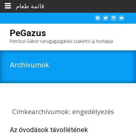
قائمة طعام
PeGazus
Petróczi Gábor tanügyigazgatási szakértő új honlapja
Archívumok
Címkearchívumok: engedélyezés
Az óvodások távollétének