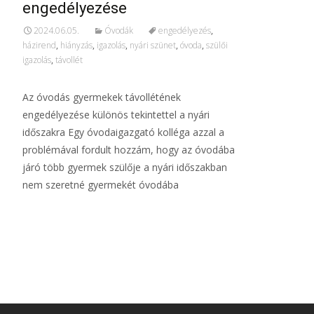
engedélyezése
2024.06.05.
Óvodák
engedélyezés
,
házirend
,
hiányzás
,
igazolás
,
nyári szünet
,
óvoda
,
szülői
igazolás
,
távollét
Az óvodás gyermekek távollétének
engedélyezése különös tekintettel a nyári
időszakra Egy óvodaigazgató kolléga azzal a
problémával fordult hozzám, hogy az óvodába
járó több gyermek szülője a nyári időszakban
nem szeretné gyermekét óvodába
További információ…