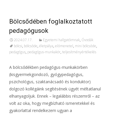
Bölcsődében foglalkoztatott
pedagógusok
2024.07.17.
Egyetemi hallgatóimnak
,
Óvodák
bölcsi
,
bölcsőde
,
életpálya
,
előmenetel
,
mini bölcsőde
,
pedagógus
,
pedagógus-munkakör
,
teljesítményértékelés
A bölcsődékben pedagógus-munkakörben
(kisgyermekgondozó, gyógypedagógus,
pszichológus, szaktanácsadó és konduktor)
dolgozó kollégáink segítésének ügyét méltatlanul
elhanyagoljuk. Ennek – legalábbis részemről – az
volt az oka, hogy megbízható ismeretekkel és
gyakorlattal rendelkezem ugyan a
További információ…