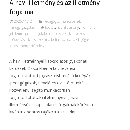
A havi illetmény és az illetmény
fogalma
2025.11.12.
Pedagógus munkabérek
,
Tanügyigazgatás
fizetés
,
havi illetmény
,
illetmény
,
jubileumi jutalom
,
jutalom
,
kinevezés
,
kinevezés
módosítása
,
kinevezés-módosítás
,
óvoda
,
pedagógus
,
teljesítményértékelés
A havi illetménnyel kapcsolatos gyakorlati
kérdések Cikkünkben a köznevelési
foglalkoztatotti jogviszonyban álló kollégák
(pedagógusok, nevelő és oktató munkát
közvetlenül segítő munkakörben
foglalkoztatottak) illetményével, havi
illetményével kapcsolatos fogalmak körében
kívánunk pontos tájékoztatást adni
További információ…