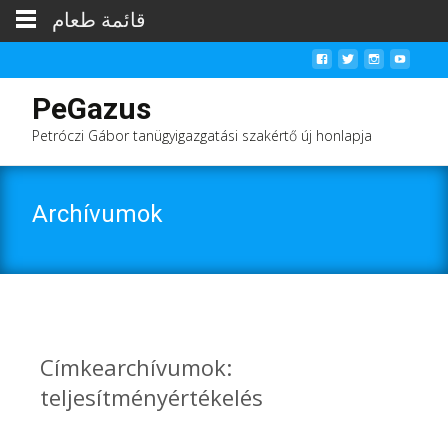
قائمة طعام
PeGazus
Petróczi Gábor tanügyigazgatási szakértő új honlapja
Archívumok
Címkearchívumok:
teljesítményértékelés