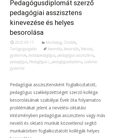
Pedagógusdiplomát szerző
pedagógiai asszisztens
kinevezése és helyes
besorolása
2025.09.17.
Munkajog
,
Óvodák
,
Tanügyigazgatás
átsorolás
,
besorolás
,
fokozat
,
gyakornok
,
óvodapedagógus
,
pedagógiai asszisztens
,
pedagógus
,
Pedagógus I.
,
pedagógusdiploma
,
szakmai
gyakorlat
Pedagógiai asszisztensként foglalkoztatott,
pedagógus szakképzettséget szerző kolléga
besorolásának szabályai Évek óta folyamatos
problémákat jelent a nevelési-oktatási
intézményben pedagógiai asszisztens vagy más
nevelő és oktató munkát közvetlenül segítő
munkakörben foglalkoztatott kollégák helyes