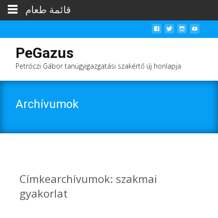
قائمة طعام
PeGazus
Petróczi Gábor tanügyigazgatási szakértő új honlapja
Archívumok
Címkearchívumok: szakmai
gyakorlat