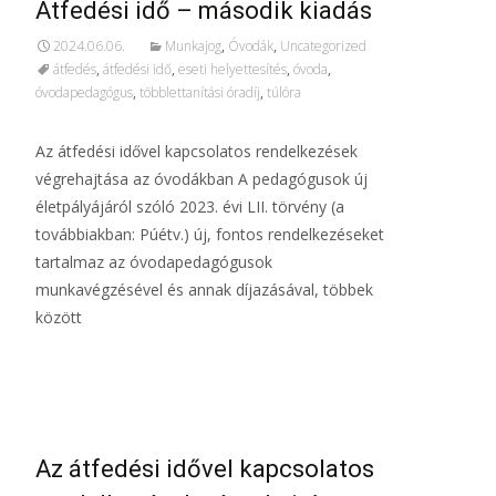
Átfedési idő – második kiadás
2024.06.06.
Munkajog
,
Óvodák
,
Uncategorized
átfedés
,
átfedési idő
,
eseti helyettesítés
,
óvoda
,
óvodapedagógus
,
többlettanítási óradíj
,
túlóra
Az átfedési idővel kapcsolatos rendelkezések
végrehajtása az óvodákban A pedagógusok új
életpályájáról szóló 2023. évi LII. törvény (a
továbbiakban: Púétv.) új, fontos rendelkezéseket
tartalmaz az óvodapedagógusok
munkavégzésével és annak díjazásával, többek
között
További információ…
Az átfedési idővel kapcsolatos