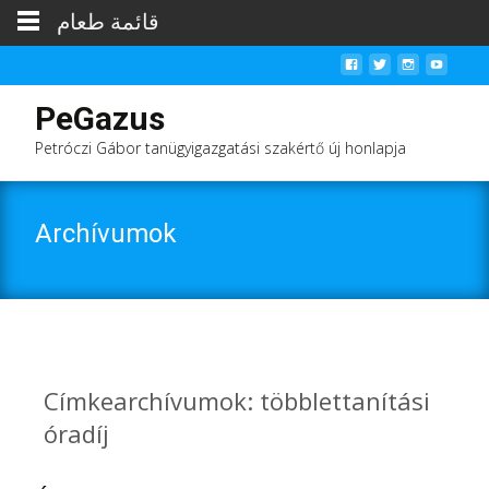
قائمة طعام
PeGazus
Petróczi Gábor tanügyigazgatási szakértő új honlapja
Archívumok
Címkearchívumok: többlettanítási
óradíj