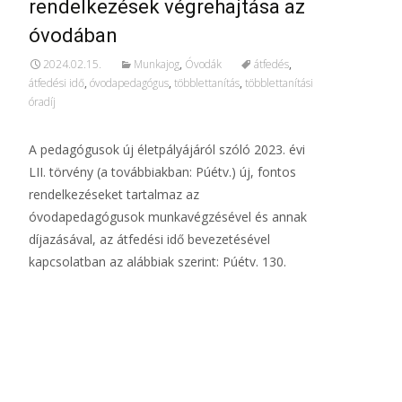
rendelkezések végrehajtása az
óvodában
2024.02.15.
Munkajog
,
Óvodák
átfedés
,
átfedési idő
,
óvodapedagógus
,
többlettanítás
,
többlettanítási
óradíj
A pedagógusok új életpályájáról szóló 2023. évi
LII. törvény (a továbbiakban: Púétv.) új, fontos
rendelkezéseket tartalmaz az
óvodapedagógusok munkavégzésével és annak
díjazásával, az átfedési idő bevezetésével
kapcsolatban az alábbiak szerint: Púétv. 130.
További információ…