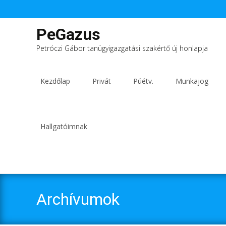
PeGazus
Petróczi Gábor tanügyigazgatási szakértő új honlapja
Ugrás
a
Kezdőlap
Privát
Púétv.
Munkajog
tartalomhoz
Hallgatóimnak
Archívumok