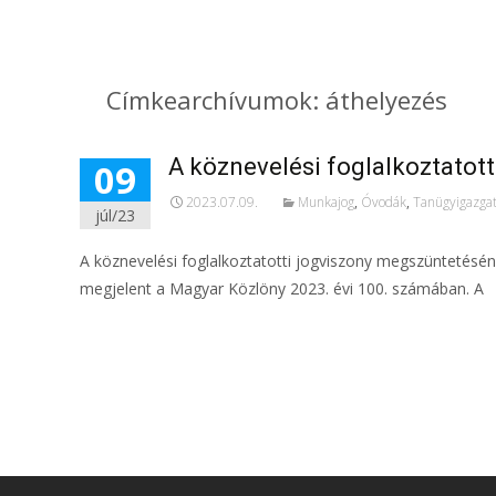
Címkearchívumok: áthelyezés
A köznevelési foglalkoztatot
09
2023.07.09.
Munkajog
,
Óvodák
,
Tanügyigazga
júl/23
A köznevelési foglalkoztatotti jogviszony megszüntetéséne
megjelent a Magyar Közlöny 2023. évi 100. számában. A
További információ…