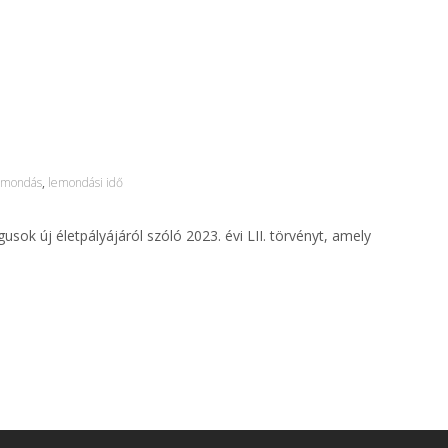
emondás
,
lemondási idő
sok új életpályájáról szóló 2023. évi LII. törvényt, amely