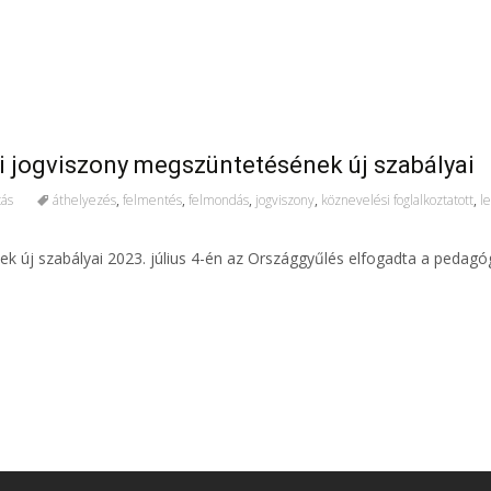
ti jogviszony megszüntetésének új szabályai
tás
áthelyezés
,
felmentés
,
felmondás
,
jogviszony
,
köznevelési foglalkoztatott
,
l
k új szabályai 2023. július 4-én az Országgyűlés elfogadta a pedagógu