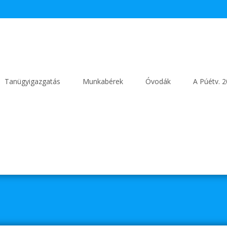
Tanügyigazgatás
Munkabérek
Óvodák
A Púétv. 