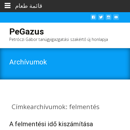
قائمة طعام
PeGazus
Petróczi Gábor tanügyigazgatási szakértő új honlapja
Archívumok
Címkearchívumok: felmentés
A felmentési idő kiszámítása