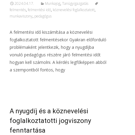
2024.04.17.
Munkajog
,
Tanügyigazgatás
felmentés
,
felmentési idő
,
köznevelési foglalkoztatott
,
munkaviszony
,
pedagógus
A felmentési idő kiszámítása a köznevelési
foglalkoztatott felmentésekor Gyakran előforduló
problémaként jelentkezik, hogy a nyugdíjba
vonuló pedagógus részére járó felmentési időt
hogyan kell számolni. A kérdés legfőképpen abból
a szempontból fontos, hogy
További információ…
A nyugdíj és a köznevelési
foglalkoztatotti jogviszony
fenntartása