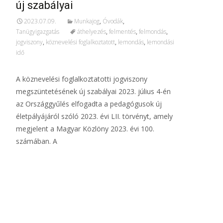
új szabályai
2023.07.09.
Munkajog
,
Óvodák
,
Tanügyigazgatás
áthelyezés
,
felmentés
,
felmondás
,
jogviszony
,
köznevelési foglalkoztatott
,
lemondás
,
lemondási
idő
A köznevelési foglalkoztatotti jogviszony
megszüntetésének új szabályai 2023. július 4-én
az Országgyűlés elfogadta a pedagógusok új
életpályájáról szóló 2023. évi LII. törvényt, amely
megjelent a Magyar Közlöny 2023. évi 100.
számában. A
További információ…