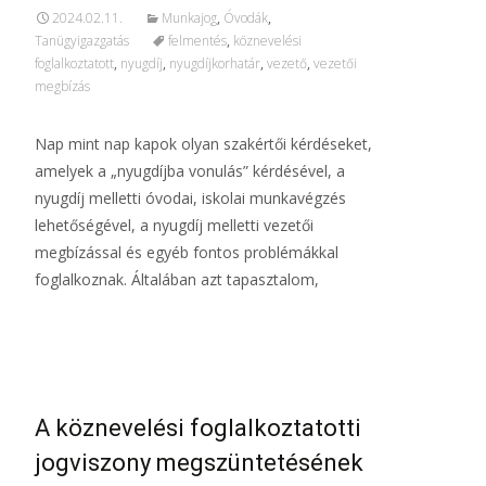
2024.02.11.
Munkajog
,
Óvodák
,
Tanügyigazgatás
felmentés
,
köznevelési
foglalkoztatott
,
nyugdíj
,
nyugdíjkorhatár
,
vezető
,
vezetői
megbízás
Nap mint nap kapok olyan szakértői kérdéseket,
amelyek a „nyugdíjba vonulás” kérdésével, a
nyugdíj melletti óvodai, iskolai munkavégzés
lehetőségével, a nyugdíj melletti vezetői
megbízással és egyéb fontos problémákkal
foglalkoznak. Általában azt tapasztalom,
További információ…
A köznevelési foglalkoztatotti
jogviszony megszüntetésének