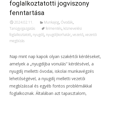
foglalkoztatotti jogviszony
fenntartása
2024.02.11.
Munkajog
,
Óvodák
,
Tanügyigazgatás
felmentés
,
köznevelési
foglalkoztatott
,
nyugdíj
,
nyugdíjkorhatár
,
vezető
,
vezetői
megbízás
Nap mint nap kapok olyan szakértői kérdéseket,
amelyek a „nyugdíjba vonulás” kérdésével, a
nyugdíj melletti óvodai, iskolai munkavégzés
lehetőségével, a nyugdíj melletti vezetői
megbízással és egyéb fontos problémákkal
foglalkoznak. Általában azt tapasztalom,
További információ…