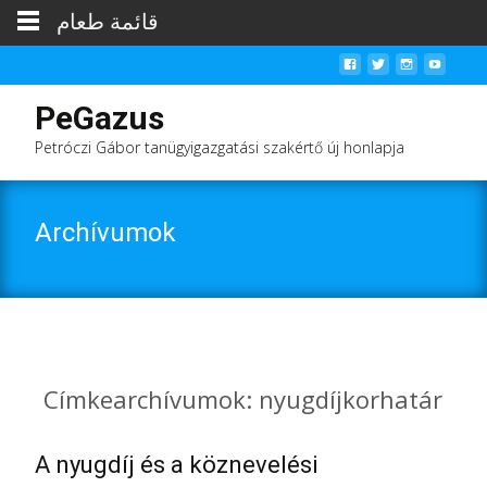
قائمة طعام
PeGazus
Petróczi Gábor tanügyigazgatási szakértő új honlapja
Archívumok
Címkearchívumok: nyugdíjkorhatár
A nyugdíj és a köznevelési