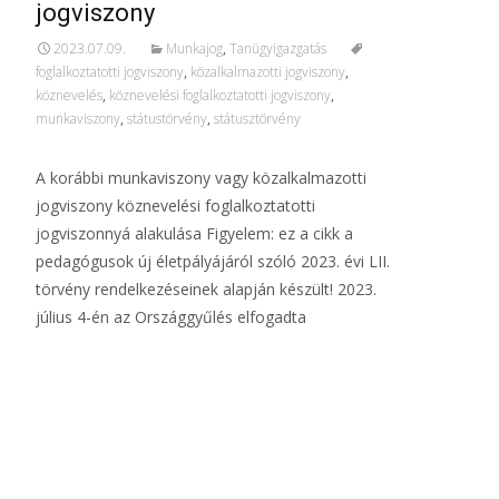
jogviszony
2023.07.09.
Munkajog
,
Tanügyigazgatás
foglalkoztatotti jogviszony
,
közalkalmazotti jogviszony
,
köznevelés
,
köznevelési foglalkoztatotti jogviszony
,
munkaviszony
,
státustörvény
,
státusztörvény
A korábbi munkaviszony vagy közalkalmazotti
jogviszony köznevelési foglalkoztatotti
jogviszonnyá alakulása Figyelem: ez a cikk a
pedagógusok új életpályájáról szóló 2023. évi LII.
törvény rendelkezéseinek alapján készült! 2023.
július 4-én az Országgyűlés elfogadta
További információ…