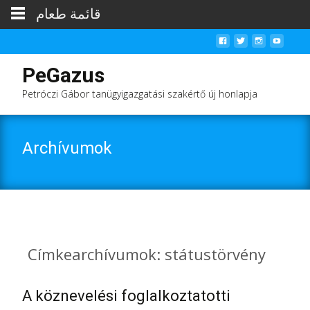
قائمة طعام
PeGazus
Petróczi Gábor tanügyigazgatási szakértő új honlapja
Archívumok
Címkearchívumok: státustörvény
A köznevelési foglalkoztatotti