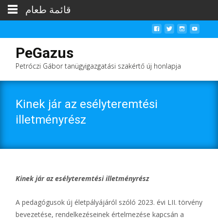
قائمة طعام
PeGazus
Petróczi Gábor tanügyigazgatási szakértő új honlapja
Kinek jár az esélyteremtési
illetményrész
Kinek jár az esélyteremtési illetményrész
A pedagógusok új életpályájáról szóló 2023. évi LII. törvény
bevezetése, rendelkezéseinek értelmezése kapcsán a