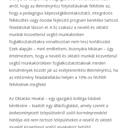
arról, hogy az illetményrész folyósításának feltétele az,
hogy a pedagógus képességkibontakoztató, integrációs
felkészítés vagy óvodai fejlesztő program keretébe tartozó
feladatokat lásson el. A b) szakasz a nevelő és oktató
munkát közvetlenül segítő munkakörben
foglalkoztatottakra vonatkozóan nem tesz korlátozást.
Ezek alapján – mint említettem, bizonyára hibásan – úgy
értelmeztem, hogy a nevelő és oktató munkát közvetlenül
segítő munkakörökben foglalkoztatottaknak minden
körülmények között jár az esélyteremtési illetményrész, ha
az intézmény feladatellátási helyén a 10%-os hh/hhh
feltételnek megfelel.
Az Oktatási Hivatal – egy igazgató kolléga írásbeli
kérdésére – kiadott egy állásfoglalást, amely szerint
a
kedvezményezett településekről szóló kormányrendelet
hatálya alá nem tartozó településeken a nevelő és oktató
munkát közvetlenül segítő munkakört betöltő