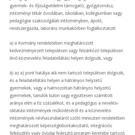
gyermek- és ifjúságvédelmi támogató, gyógytornász,
intézményi titkár óvodában, iskolában, kollégiumban vagy
pedagógiai szakszolgálati intézményben, ápoló,
rendszergazda, laboráns munkakörben foglalkoztatott
a)
a Kormány rendeletében meghatározott
kedvezményezett településen vagy felzárkózó településen
lévő köznevelési feladatellátási helyen dolgozik, vagy
b)
az a) pont hatálya alá nem tartozó településen dolgozik,
és a feladatellátási helyen a hátrányos helyzetű
gyermekek, vagy a halmozottan hátrányos helyzetű
gyermekek, tanulók külön vagy együttesen számított
aránya eléri a tíz százalékot, és a pedagógus a nevelési-
oktatási intézmények működéséről és a köznevelési
intézmények névhasználatáról szóló miniszteri rendeletben
meghatározott képességkibontakoztató, integrációs
felkészítés vagy óvodai fejlesztő program keretébe tartozó