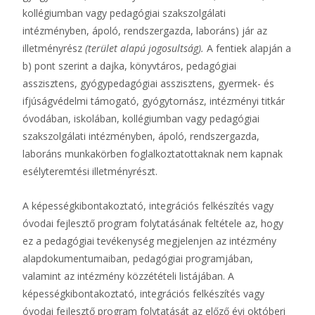
kollégiumban vagy pedagógiai szakszolgálati
intézményben, ápoló, rendszergazda, laboráns) jár az
illetményrész
(terület alapú jogosultság).
A fentiek alapján a
b) pont szerint a dajka, könyvtáros, pedagógiai
asszisztens, gyógypedagógiai asszisztens, gyermek- és
ifjúságvédelmi támogató, gyógytornász, intézményi titkár
óvodában, iskolában, kollégiumban vagy pedagógiai
szakszolgálati intézményben, ápoló, rendszergazda,
laboráns munkakörben foglalkoztatottaknak nem kapnak
esélyteremtési illetményrészt.
A képességkibontakoztató, integrációs felkészítés vagy
óvodai fejlesztő program folytatásának feltétele az, hogy
ez a pedagógiai tevékenység megjelenjen az intézmény
alapdokumentumaiban, pedagógiai programjában,
valamint az intézmény közzétételi listájában. A
képességkibontakoztató, integrációs felkészítés vagy
óvodai fejlesztő program folytatását az előző évi októberi