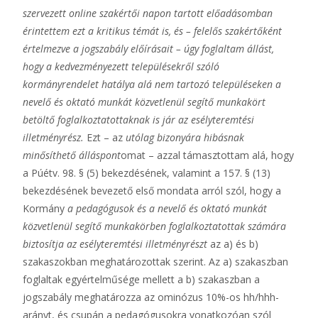
szervezett online szakértői napon tartott előadásomban
érintettem ezt a kritikus témát is, és – felelős szakértőként
értelmezve a jogszabály előírásait – úgy foglaltam állást,
hogy a kedvezményezett településekről szóló
kormányrendelet hatálya alá nem tartozó településeken a
nevelő és oktató munkát közvetlenül segítő munkakört
betöltő foglalkoztatottaknak is jár az esélyteremtési
illetményrész.
Ezt – az
utólag bizonyára hibásnak
minősíthető álláspont
omat – azzal támasztottam alá, hogy
a Púétv. 98. § (5) bekezdésének, valamint a 157. § (13)
bekezdésének bevezető első mondata arról szól, hogy a
Kormány
a pedagógusok és a nevelő és oktató munkát
közvetlenül segítő munkakörben foglalkoztatottak számára
biztosítja az esélyteremtési illetményrészt
az a) és b)
szakaszokban meghatározottak szerint. Az a) szakaszban
foglaltak egyértelműsége mellett a b) szakaszban a
jogszabály meghatározza az ominózus 10%-os hh/hhh-
arányt, és csupán a pedagógusokra vonatkozóan szól