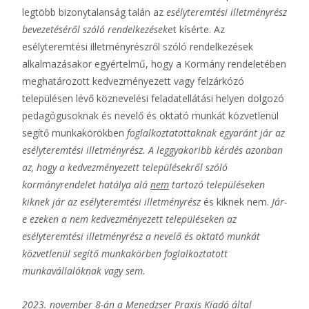
legtöbb bizonytalanság talán az
esélyteremtési illetményrész
bevezetéséről szóló rendelkezések
et kísérte. Az
esélyteremtési illetményrészről szóló rendelkezések
alkalmazásakor egyértelmű, hogy a Kormány rendeletében
meghatározott kedvezményezett vagy felzárkózó
településen lévő köznevelési feladatellátási helyen dolgozó
pedagógusoknak és nevelő és oktató munkát közvetlenül
segítő munkakörökben
foglalkoztatottaknak egyaránt jár az
esélyteremtési illetményrész. A leggyakoribb kérdés azonban
az, hogy a kedvezményezett településekről szóló
kormányrendelet hatálya alá
nem
tartozó településeken
kiknek jár az esélyteremtési illetményrész
és kiknek nem.
Jár-
e ezeken a nem kedvezményezett településeken az
esélyteremtési illetményrész a nevelő és oktató munkát
közvetlenül segítő munkakörben foglalkoztatott
munkavállalóknak vagy sem.
2023. november 8-án a Menedzser Praxis Kiadó által