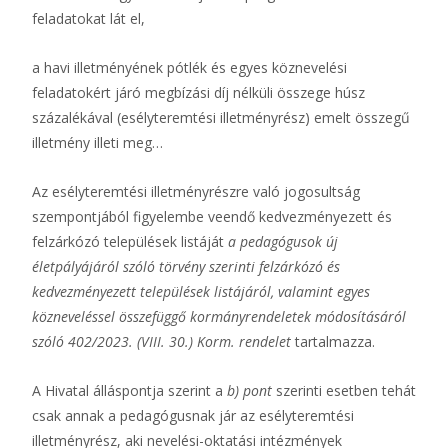
feladatokat lát el,
a havi illetményének pótlék és egyes köznevelési
feladatokért járó megbízási díj nélküli összege húsz
százalékával (esélyteremtési illetményrész) emelt összegű
illetmény illeti meg…
Az esélyteremtési illetményrészre való jogosultság
szempontjából figyelembe veendő kedvezményezett és
felzárkózó települések listáját
a pedagógusok új
életpályájáról szóló törvény szerinti felzárkózó és
kedvezményezett települések listájáról, valamint egyes
közneveléssel összefüggő kormányrendeletek módosításáról
szóló 402/2023. (VIII. 30.) Korm. rendelet
tartalmazza.
A Hivatal álláspontja szerint a
b) pont
szerinti esetben tehát
csak annak a pedagógusnak jár az esélyteremtési
illetményrész, aki nevelési-oktatási intézmények