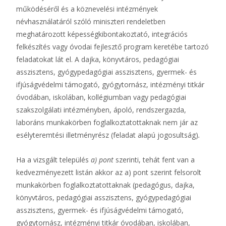
működéséről és a köznevelési intézmények
névhasználatáról szóló miniszteri rendeletben
meghatározott képességkibontakoztató, integrációs
felkészítés vagy óvodai fejlesztő program keretébe tartozó
feladatokat lát el. A dajka, könyvtáros, pedagógiai
asszisztens, gyógypedagógiai asszisztens, gyermek- és
ifjúságvédelmi támogató, gyógytornász, intézményi titkár
óvodában, iskolában, kollégiumban vagy pedagógiai
szakszolgálati intézményben, ápoló, rendszergazda,
laboráns munkakörben foglalkoztatottaknak nem jár az
esélyteremtési illetményrész (feladat alapú jogosultság)
.
Ha a vizsgált település
a) pont
szerinti, tehát fent van a
kedvezményezett listán akkor az a) pont szerint felsorolt
munkakörben foglalkoztatottaknak (pedagógus, dajka,
könyvtáros, pedagógiai asszisztens, gyógypedagógiai
asszisztens, gyermek- és ifjúságvédelmi támogató,
gyógytornász, intézményi titkár óvodában, iskolában,