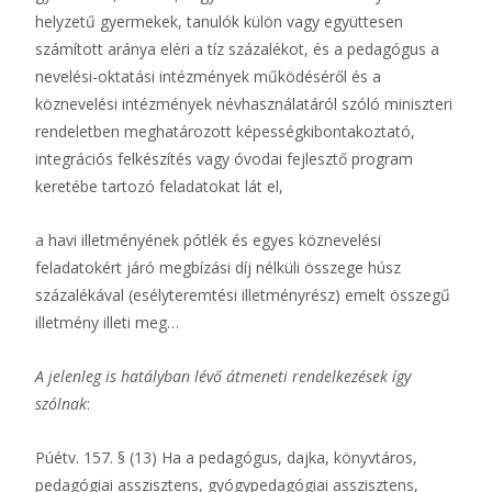
helyzetű gyermekek, tanulók külön vagy együttesen
számított aránya eléri a tíz százalékot, és a pedagógus a
nevelési-oktatási intézmények működéséről és a
köznevelési intézmények névhasználatáról szóló miniszteri
rendeletben meghatározott képességkibontakoztató,
integrációs felkészítés vagy óvodai fejlesztő program
keretébe tartozó feladatokat lát el,
a havi illetményének pótlék és egyes köznevelési
feladatokért járó megbízási díj nélküli összege húsz
százalékával (esélyteremtési illetményrész) emelt összegű
illetmény illeti meg…
A jelenleg is hatályban lévő átmeneti rendelkezések így
szólnak
:
Púétv. 157. § (13) Ha a pedagógus, dajka, könyvtáros,
pedagógiai asszisztens, gyógypedagógiai asszisztens,