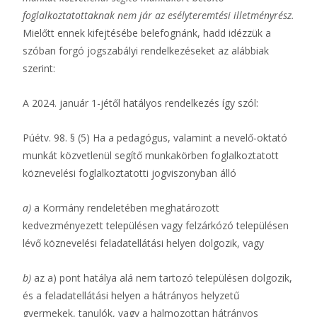
foglalkoztatottaknak nem jár az esélyteremtési illetményrész.
Mielőtt ennek kifejtésébe belefognánk, hadd idézzük a
szóban forgó jogszabályi rendelkezéseket az alábbiak
szerint:
A 2024. január 1-jétől hatályos rendelkezés így szól:
Púétv. 98. § (5) Ha a pedagógus, valamint a nevelő-oktató
munkát közvetlenül segítő munkakörben foglalkoztatott
köznevelési foglalkoztatotti jogviszonyban álló
a)
a Kormány rendeletében meghatározott
kedvezményezett településen vagy felzárkózó településen
lévő köznevelési feladatellátási helyen dolgozik, vagy
b)
az a) pont hatálya alá nem tartozó településen dolgozik,
és a feladatellátási helyen a hátrányos helyzetű
gyermekek, tanulók, vagy a halmozottan hátrányos