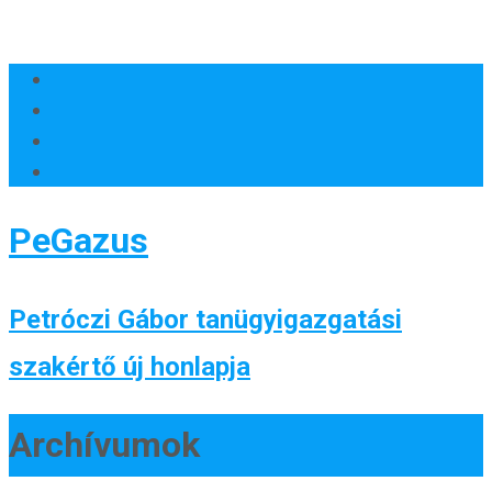
PeGazus
Petróczi Gábor tanügyigazgatási
szakértő új honlapja
Archívumok