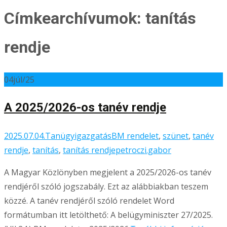
Címkearchívumok: tanítás
rendje
04
júl/25
A 2025/2026-os tanév rendje
2025.07.04.
Tanügyigazgatás
BM rendelet
,
szünet
,
tanév
rendje
,
tanítás
,
tanítás rendje
petroczi.gabor
A Magyar Közlönyben megjelent a 2025/2026-os tanév
rendjéről szóló jogszabály. Ezt az alábbiakban teszem
közzé. A tanév rendjéről szóló rendelet Word
formátumban itt letölthető: A belügyminiszter 27/2025.