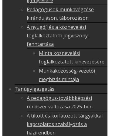
igénylésére
Pedagógusok munkavégzése
kiránduláson, táborozáson
A nyugdíj és a köznevelési
foglalkoztatotti jogviszony
fenntartása
Minta köznevelési
foglalkoztatott kinevezésére
Munkaközösség-vezetői
megbízás mintája
Tanügyigazgatás
A pedagógus-továbbképzési
rendszer változása 2025-ben
A tiltott és korlátozott tárgyakkal
kapcsolatos szabályozás a
házirendben