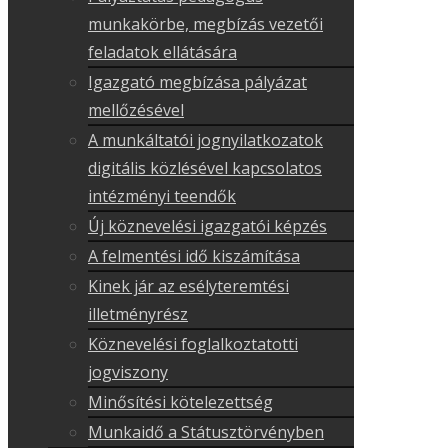
munkakörbe, megbízás vezetői
feladatok ellátására
Igazgató megbízása pályázat
mellőzésével
A munkáltatói jognyilatkozatok
digitális közlésével kapcsolatos
intézményi teendők
Új köznevelési igazgatói képzés
A felmentési idő kiszámítása
Kinek jár az esélyteremtési
illetményrész
Köznevelési foglalkoztatotti
jogviszony
Minősítési kötelezettség
Munkaidő a Státusztörvényben