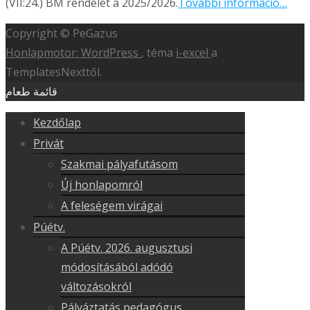
(VII:24.) BM rendelet a 2025/2026.
További információ…
Copyright © PeGazus
Honlapmotor: WordPress
, téma
i-excel
a
TemplatesNexttől.
قائمة طعام
Kezdőlap
Privát
Szakmai pályafutásom
Új honlapomról
A feleségem virágai
Púétv.
A Púétv. 2026. augusztusi
módosításából adódó
változásokról
Pályáztatás pedagógus