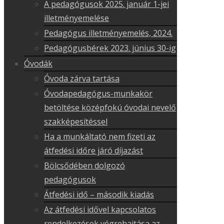
A pedagógusok 2025. január 1-jei
illetményemelése
Pedagógus illetményemelés, 2024.
Pedagógusbérek 2023. június 30-ig
Óvodák
Óvoda zárva tartása
Óvodapedagógus-munkakör
betöltése középfokú óvodai nevelő
szakképesítéssel
Ha a munkáltató nem fizeti az
átfedési időre járó díjazást
Bölcsődében dolgozó
pedagógusok
Átfedési idő – második kiadás
Az átfedési idővel kapcsolatos
rendelkezések végrehajtása az