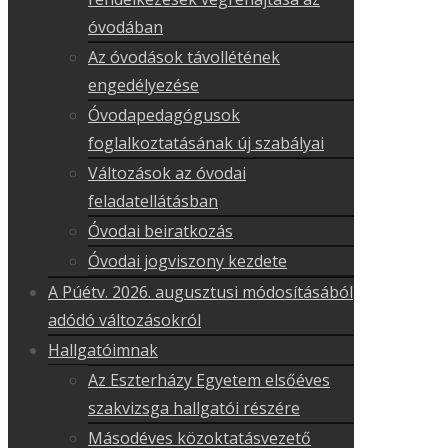
óvodában
Az óvodások távollétének
engedélyezése
Óvodapedagógusok
foglalkoztatásának új szabályai
Változások az óvodai
feladatellátásban
Óvodai beiratkozás
Óvodai jogviszony kezdete
A Púétv. 2026. augusztusi módosításából
adódó változásokról
Hallgatóimnak
Az Eszterházy Egyetem elsőéves
szakvizsga hallgatói részére
Másodéves közoktatásvezető