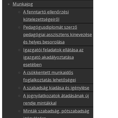
Munkajog
A fenntartó ellenőrzési
kötelezettségeiről
Pedagógusdiplomát szerző
pedagógiai asszisztens kinevezése
és helyes besorolása
Igazgatói feladatok ellátása az
igazgató akadályoztatása
esetében
A csökkentett munkaidős
foglalkoztatás lehetőségei
A szabadság kiadása és igénylése
A jognyilatkozatok átadásának új
rendje mintákkal
Minták szabadság, pótszabadság