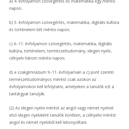
a) 4. évfolyamon szövegértés és matematika egy mérési
napon;
b) 5. évfolyamon szövegértés, matematika, digitális kultúra
és történelem két mérési napon;
c) 6–11. évfolyamon szövegértés, matematika, digitális
kultúra, történelem, természettudomány, idegen nyelv,
célnyelv három mérési napon;
d) a szakgimnázium 9–11. évfolyamain a c) pont szerinti
természettudományos mérést csak azokon az
évfolyamokon kell lefolytatni, amelyeken a tanulók ezt a
tantárgyat tanulják.
(2) Az idegen nyelvi mérést az angol vagy német nyelvet
első idegen nyelvként tanulók körében, a célnyelvi mérést
angol és német nyelvből kell lebonyolítani.