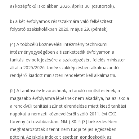
a) középfokú iskolákban 2026. április 30. (csütörtök),
b) a két évfolyamos részszakmára való felkészítést
folytató szakiskolákban 2026. május 29. (péntek).
(4) A többcélú köznevelési intézmény technikumi
intézményegységében a tizenkettedik évfolyamon a
tanítási év befejezésére a szakképzésért felelős miniszter
által a 2025/2026. tanév szakképzésben alkalmazandó
rendjéről kiadott miniszteri rendeletet kell alkalmazni.
(5) A tanítási év lezárásának, a tanuló minősítésének, a
magasabb évfolyamra lépésnek nem akadálya, ha az iskola
a rendkívüli tanítási szünet elrendelése miatt kieső tanítási
napokat a nemzeti köznevelésről szóló 2011. évi CXC.
törvény (a továbbiakban: Nkt.) 30. § (3) bekezdésében
meghatározottak szerint nem tudja teljes egészében
pótolni. Az iskola indokolt esetben gondoskodik az