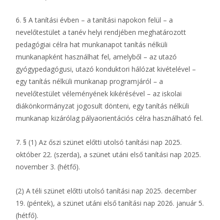
6. § A tanítási évben – a tanítási napokon felül – a
nevelőtestület a tanév helyi rendjében meghatározott
pedagógiai célra hat munkanapot tanítás nélküli
munkanapként használhat fel, amelyből – az utazó
gyógypedagógusi, utazó konduktori hálózat kivételével –
egy tanítás nélküli munkanap programjáról – a
nevelőtestület véleményének kikérésével – az iskolai
diákönkormányzat jogosult dönteni, egy tanítás nélküli
munkanap kizárólag pályaorientációs célra használható fel.
7. § (1) Az őszi szünet előtti utolsó tanítási nap 2025.
október 22. (szerda), a szünet utáni első tanítási nap 2025.
november 3. (hétfő).
(2) A téli szünet előtti utolsó tanítási nap 2025. december
19. (péntek), a szünet utáni első tanítási nap 2026. január 5.
(hétfő).