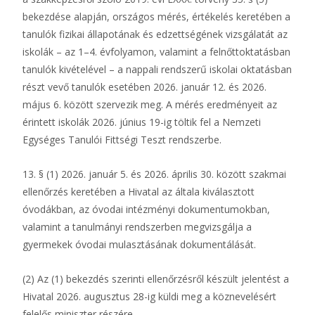
bekezdése alapján, országos mérés, értékelés keretében a
tanulók fizikai állapotának és edzettségének vizsgálatát az
iskolák – az 1–4. évfolyamon, valamint a felnőttoktatásban
tanulók kivételével – a nappali rendszerű iskolai oktatásban
részt vevő tanulók esetében 2026. január 12. és 2026.
május 6. között szervezik meg. A mérés eredményeit az
érintett iskolák 2026. június 19-ig töltik fel a Nemzeti
Egységes Tanulói Fittségi Teszt rendszerbe.
13. § (1) 2026. január 5. és 2026. április 30. között szakmai
ellenőrzés keretében a Hivatal az általa kiválasztott
óvodákban, az óvodai intézményi dokumentumokban,
valamint a tanulmányi rendszerben megvizsgálja a
gyermekek óvodai mulasztásának dokumentálását.
(2) Az (1) bekezdés szerinti ellenőrzésről készült jelentést a
Hivatal 2026. augusztus 28-ig küldi meg a köznevelésért
felelős miniszter részére.