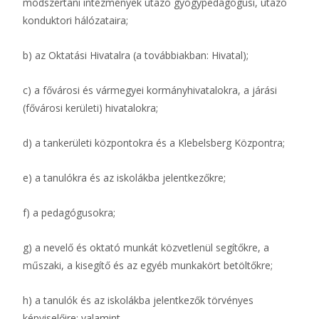
módszertani intézmények utazó gyógypedagógusi, utazó
konduktori hálózataira;
b) az Oktatási Hivatalra (a továbbiakban: Hivatal);
c) a fővárosi és vármegyei kormányhivatalokra, a járási
(fővárosi kerületi) hivatalokra;
d) a tankerületi központokra és a Klebelsberg Központra;
e) a tanulókra és az iskolákba jelentkezőkre;
f) a pedagógusokra;
g) a nevelő és oktató munkát közvetlenül segítőkre, a
műszaki, a kisegítő és az egyéb munkakört betöltőkre;
h) a tanulók és az iskolákba jelentkezők törvényes
képviselőire; valamint