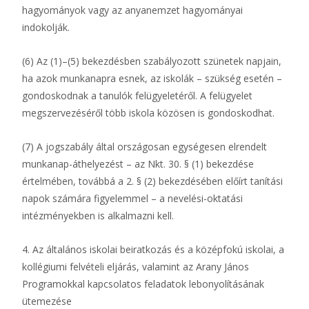
hagyományok vagy az anyanemzet hagyományai
indokolják.
(6) Az (1)–(5) bekezdésben szabályozott szünetek napjain,
ha azok munkanapra esnek, az iskolák – szükség esetén –
gondoskodnak a tanulók felügyeletéről. A felügyelet
megszervezéséről több iskola közösen is gondoskodhat.
(7) A jogszabály által országosan egységesen elrendelt
munkanap-áthelyezést – az Nkt. 30. § (1) bekezdése
értelmében, továbbá a 2. § (2) bekezdésében előírt tanítási
napok számára figyelemmel – a nevelési-oktatási
intézményekben is alkalmazni kell.
4. Az általános iskolai beiratkozás és a középfokú iskolai, a
kollégiumi felvételi eljárás, valamint az Arany János
Programokkal kapcsolatos feladatok lebonyolításának
ütemezése