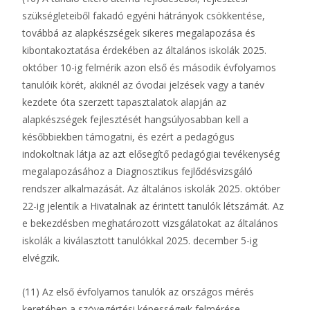
szükségleteiből fakadó egyéni hátrányok csökkentése,
továbbá az alapkészségek sikeres megalapozása és
kibontakoztatása érdekében az általános iskolák 2025.
október 10-ig felmérik azon első és második évfolyamos
tanulóik körét, akiknél az óvodai jelzések vagy a tanév
kezdete óta szerzett tapasztalatok alapján az
alapkészségek fejlesztését hangsúlyosabban kell a
későbbiekben támogatni, és ezért a pedagógus
indokoltnak látja az azt elősegítő pedagógiai tevékenység
megalapozásához a Diagnosztikus fejlődésvizsgáló
rendszer alkalmazását. Az általános iskolák 2025. október
22-ig jelentik a Hivatalnak az érintett tanulók létszámát. Az
e bekezdésben meghatározott vizsgálatokat az általános
iskolák a kiválasztott tanulókkal 2025. december 5-ig
elvégzik.
(11) Az első évfolyamos tanulók az országos mérés
keretében a szövegértési képességeik felmérése