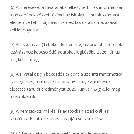
(6) A méréseket a Hivatal által elkészített – és informatikai
rendszerének közvetítésével az iskolák, tanulók számára
elérhetővé tett – digitális mérőeszközök alkalmazásával
kell lebonyolítani.
(7) Az iskolák az (1) bekezdésben meghatározott mérések
lezárásához kapcsolódó adatokat legkésőbb 2026. június
5-ig küldik meg.
(8) A Hivatal az (1) bekezdés c) pontja szerinti matematika,
szövegértés, természettudomány és nyelvi mérések
előzetes tanulói eredményeit 2026. június 12-ig küldi meg
az iskoláknak.
(9) A nemzetközi mérési feladatokban az iskolák és
tanulóik a Hivatal felkérése alapján vesznek részt.
(10) A tanuló eltérő ütemű fejlődéséből, fejlesztési