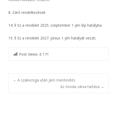
8. Záró rendelkezések
14. § Ez a rendelet 2025. szeptember 1-jén lép hatályba.
15. § Ez a rendelet 2027. június 1-jén hatályát veszti.
Post Views:
6 171
Bejegyzésnavigác
←
A szakvizsga után járó mentesítés
Az óvoda zárva tartása
→