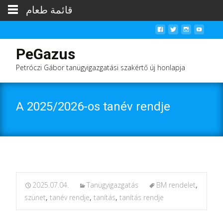
قائمة طعام
PeGazus
Petróczi Gábor tanügyigazgatási szakértő új honlapja
A 2025/2026-os tanév rendje
2025.07.04.
Tanügyigazgatás
BM rendelet
,
szünet
,
tanév rendje
,
tanítás
,
tanítás rendje