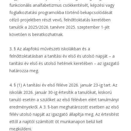
funkcionális analfabetizmus csökkentését, képzési vagy
foglalkoztatási programokba történő bekapcsolódását
célzó projektben részt vevő, felnőttoktatás keretében
tanulók a 2025/2026. tanévre 2025. szeptember 1-jét
követően is beiratkozhatnak.
3. § Az alapfokú művészeti iskolákban és a
felnőttoktatásban a tanítási év első és utolsó napját – a
tanítási év első és utolsó hetének keretében – az igazgató
határozza meg.
4. § (1) A tanítási év első féléve 2026. január 23-ig tart. Az
iskolák 2026. január 30-ig értesítik a tanulókat, kiskorú
tanuló esetén a szülőket az első félévben elért tanulmányi
eredményekről. A 3. §-ban meghatározott esetben az első
félév utolsó napját az igazgató állapítja meg. Az értesítést
ettől a naptól számított öt munkanapon belül kell
megküldeni.