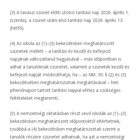
(3) A tavaszi szünet előtti utolsó tanítási nap 2026. április 1.
(szerda), a szünet utáni első tanítási nap 2026. április 13.
(hétfő).
(4) Az iskola az (1)–(3) bekezdésben meghatározott
szünetek mellett – a tanítási év kezdő és befejező
napjának változatlanul hagyásával – más időpontban is
adhat a tanulóknak szünetet, valamint a szünetek kezdő és
befejező napját módosíthatja, ha – az Nkt. 30. § (2) és (3)
bekezdésében meghatározottak megtartásával – heti
pihenőnapon tartott tanítási nappal ehhez a szükséges
feltételeket megteremti.
(5) A nemzetiségi oktatásban részt vevő iskolák az (1)–(3)
bekezdésben meghatározott időpontoktól eltérhetnek,
továbbá a (4) bekezdésben meghatározottak szerint a
tanulók részére szünetet adhatnak, ha azt a nemzetiségi