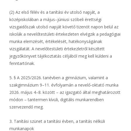
(2) Az első félév és a tanítási év utolsó napját, a
középiskolában a május–júniusi szóbeli érettségi
vizsgaidőszak utolsó napját követő tizenöt napon belül az
iskolák a nevelőtestületi értekezleten elvégzik a pedagógiai
munka elemzését, értékelését, hatékonyságának
vizsgálatát. A nevelőtestületi értekezletről készített
jegyzőkönyvet tájékoztatás céljából meg kell küldeni a
fenntartónak.
5. § A 2025/2026. tanévben a gimnázium, valamint a
szakgimnázium 9–11. évfolyamán a nevelő-oktató munka
2026. május 4–8. között – az igazgató által meghatározott
módon – tantermen kívüli, digitális munkarendben
szervezendő meg.
3. Tanítási szünet a tanítási évben, a tanítás nélküli
munkanapok