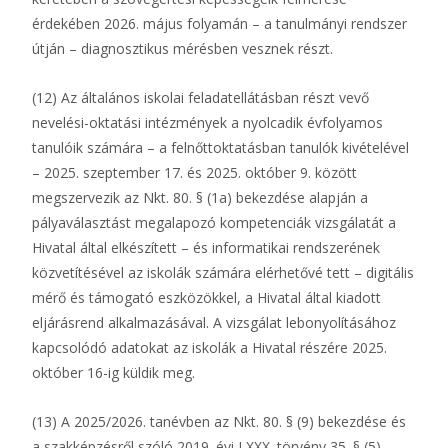
érdekében 2026. május folyamán – a tanulmányi rendszer
útján – diagnosztikus mérésben vesznek részt.
(12) Az általános iskolai feladatellátásban részt vevő
nevelési-oktatási intézmények a nyolcadik évfolyamos
tanulóik számára – a felnőttoktatásban tanulók kivételével
– 2025. szeptember 17. és 2025. október 9. között
megszervezik az Nkt. 80. § (1a) bekezdése alapján a
pályaválasztást megalapozó kompetenciák vizsgálatát a
Hivatal által elkészített – és informatikai rendszerének
közvetítésével az iskolák számára elérhetővé tett – digitális
mérő és támogató eszközökkel, a Hivatal által kiadott
eljárásrend alkalmazásával. A vizsgálat lebonyolításához
kapcsolódó adatokat az iskolák a Hivatal részére 2025.
október 16-ig küldik meg.
(13) A 2025/2026. tanévben az Nkt. 80. § (9) bekezdése és
a szakképzésről szóló 2019. évi LXXX. törvény 35. § (5)