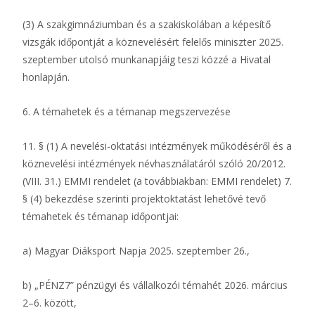
(3) A szakgimnáziumban és a szakiskolában a képesítő
vizsgák időpontját a köznevelésért felelős miniszter 2025.
szeptember utolsó munkanapjáig teszi közzé a Hivatal
honlapján.
6. A témahetek és a témanap megszervezése
11. § (1) A nevelési-oktatási intézmények működéséről és a
köznevelési intézmények névhasználatáról szóló 20/2012.
(VIII. 31.) EMMI rendelet (a továbbiakban: EMMI rendelet) 7.
§ (4) bekezdése szerinti projektoktatást lehetővé tevő
témahetek és témanap időpontjai:
a) Magyar Diáksport Napja 2025. szeptember 26.,
b) „PÉNZ7” pénzügyi és vállalkozói témahét 2026. március
2–6. között,