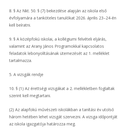
8. § Az Nkt. 50. § (7) bekezdése alapján az iskola első
évfolyamára a tanköteles tanulókat 2026. április 23–24-én
kell beíratni.
9. § A középfokú iskolai, a kollégiumi felvételi eljárás,
valamint az Arany János Programokkal kapcsolatos
feladatok lebonyolításának ütemezését az 1. melléklet
tartalmazza.
5. A vizsgák rendje
10. § (1) Az érettségi vizsgákat a 2. mellékletben foglaltak
szerint kell megtartani.
(2) Az alapfokú művészeti iskolákban a tanítási év utolsó
három hetében lehet vizsgát szervezni. A vizsga időpontját
az iskola igazgatója határozza meg.