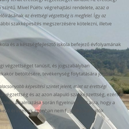
szintű. Mivel Púétv. végrehajtási rendelete, azaz
a
 előírásának
az érettségi végzettség is megfelel
. Így
az
ábbi szakképesítés megszerzésére kötelezni, illetve
iskola és a készségfejlesztő iskola befejező évfolyamának
égi végzettséget tanúsít, és jogszabályban
kakör betöltésére, tevékenység folytatására jogosít.
acsonyabb képesítési szintet jelent, mint az érettségi
kú végzettség és az azon alapuló szakképzettség, ezért
az
Ennek alkalmazása során figyelnünk kell arra, hogy a
lkező érintettek azonban nem foglalkoztathatók