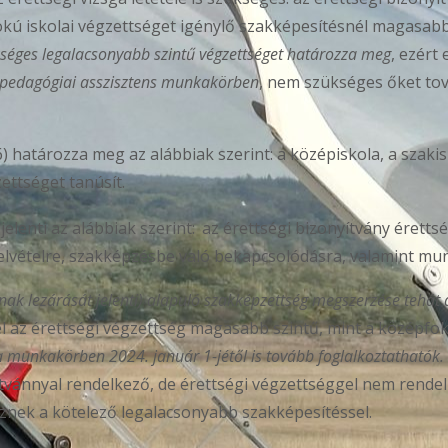
kú iskolai végzettséget igénylő szakképesítésnél magasabb 
ükséges legalacsonyabb szintű végzettséget határozza meg
, ezért
k pedagógiai asszisztens munkakörben
, nem szükséges őket tov
6) határozza meg az alábbiak szerint: a középiskola, a szak
ettséget tanúsít.
jelenti az alábbiak szerint:
az érettségi bizonyítvány éretts
elvételre, szakképzésbe való bekapcsolódásra, valamint mun
k lezárását jelenti) alapuló szakképzettség megszerzése tehát al
el az érettségi végzettség magasabb szintű, mint a középfo
 a munkakörben 2024. január 1-jétől is tovább foglalkoztathatók.
tvánnyal rendelkező, de érettségi végzettséggel nem rende
nek a kötelező legalacsonyabb szakképesítéssel.