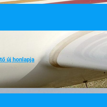
ő új honlapja