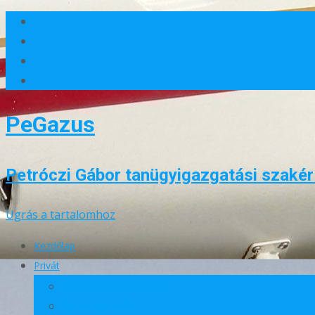
PeGazus
Petróczi Gábor tanügyigazgatási szakért
Ugrás a tartalomhoz
Kezdőlap
Privát
Szakmai pályafutásom
Új honlapomról