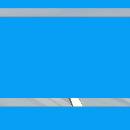
ásokról
eladatok ellátására
csolatos intézményi teendők
vezése és helyes besorolása
sa esetében