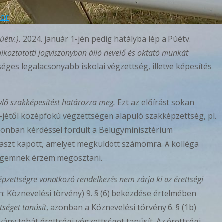
bor
úétv.).
2024. január 1-jén pedig hatályba lép a Púétv.
alkoztatotti jogviszonyban álló nevelő és oktató munkát
es legalacsonyabb iskolai végzettség, illetve képesítés
nylő szakképesítést határozza meg.
Ezt az előírást sokan
jétől középfokú végzettségen alapuló szakképzettség, pl.
zonban kérdéssel fordult a Belügyminisztérium
laszt kapott, amelyet megküldött számomra. A kolléga
sségemnek érzem megosztani.
pzettségre vonatkozó rendelkezés nem zárja ki az érettségi
n: Köznevelési törvény) 9. § (6) bekezdése értelmében
tséget tanúsít
, azonban a Köznevelési törvény 6. § (1b)
vány tehát érettségi végzettséget tanúsít. Az érettségi