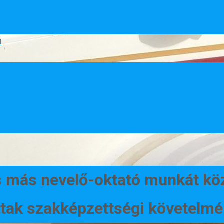
l
észére
025/26-os tanév
025-ös tanév
s más nevelő-oktató munkát köz
ak szakképzettségi követelmén