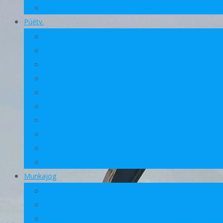
A feleségem virágai
Púétv.
A Púétv. 2026. augusztusi módosításából adódó változ
Pályáztatás pedagógus munkakörbe, megbízás vezetői f
Igazgató megbízása pályázat mellőzésével
A munkáltatói jognyilatkozatok digitális közlésével kap
Új köznevelési igazgatói képzés
A felmentési idő kiszámítása
Kinek jár az esélyteremtési illetményrész
Köznevelési foglalkoztatotti jogviszony
Minősítési kötelezettség
Munkaidő a Státusztörvényben
Munkajog
A fenntartó ellenőrzési kötelezettségeiről
Pedagógusdiplomát szerző pedagógiai asszisztens kine
Igazgatói feladatok ellátása az igazgató akadályoztatá