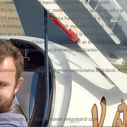
munkakör betöltésével kapcsolatban milyen szabályozást
.30.) Korm. rendelet 2. sz. mellékletének 11. sorában azt írja
 § (1) bekezdésének c) szakasza határozza meg a C fizetési
z érettségi végzettséghez kötött munkakörökkel. Tehát a
nt az a szakmában közismert) eddig is betölthető volt.
 sorolásra jogosítóként külön szerepelt az érettségi
léte feljogosította az érintettet a C fizetési osztályba
munkavállalók
szakképzettségével kapcsolatos előírások. A
 középiskola záró évfolyamának elvégzéséről szóló
nak, noha a munkakör betöltéséhez kétségtelenül elegendő