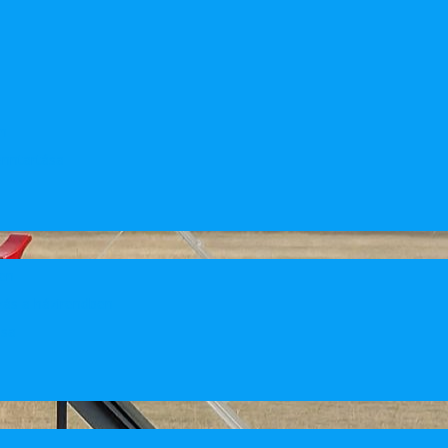
n
enntartása
en
ozás a házirendben
ása