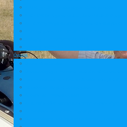
A 2026. január 1-jei pedagógus illetményemelés
A köznevelési foglalkoztatotti jutalomra történő jogosu
Az illetmény megállapítására vonatkozó szabályok és az 
A pedagógusok 2025. január 1-jei illetményemelése
Pedagógus illetményemelés, 2024.
Pedagógusbérek 2023. június 30-ig
Óvodák
Óvoda zárva tartása
Óvodapedagógus-munkakör betöltése középfokú óvodai
Ha a munkáltató nem fizeti az átfedési időre járó díjazá
Bölcsődében dolgozó pedagógusok
Átfedési idő – második kiadás
Az átfedési idővel kapcsolatos rendelkezések végrehaj
Az óvodások távollétének engedélyezése
Óvodapedagógusok foglalkoztatásának új szabályai
Változások az óvodai feladatellátásban