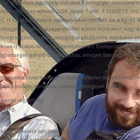
31-ig hatályos jogszabályi előírások a pedagógiai asszisztens 
rintő valamilyen változás 2024. január 1-jétől.
A 326/2013. (VIII
C-H fizetési osztályok valamelyikével tölthető be. A Kjt. 61.
ettséget igénylő szakképesítéshez kötött munkakör, vagy a
ttségi végzettséggel a pedagógiai asszisztens munkakör (mi
ésének c) szakaszának cb) alpontjában a C fizetési osztályba
égzettséget igénylő szakképesítés, amelyek bármelyikének meg
ésére.
tató munkát közvetlenül segítő munkakörökben foglalkoztatott 
pontja a további minimális szakképzettségeket írja elő:
 iskolai végzettség,
ettség,
tében a munkakör betöltéséhez 2024. január 1-jétől is elegendő a
, az érettségi bizonyítvány nem feltétele a foglalkoztatás