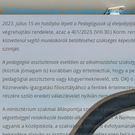
2023.09.22.
Munkajog
dajka
,
gyógypedagógiai asszisztens
,
2023. július 15-én hatályba lépett a Pedagógusok új életpályájár
végrehajtási rendelete, azaz a 401/2023. (VIII.30.) Korm. re
közvetlenül segítő munkakörök betöltéséhez szükséges képesítés
szintjét.
A pedagógiai asszisztensek esetében az alkalmazáshoz szüksége
(köztük jómagam is) korábban úgy értelmeztük, hogy a ped
pedagógiai asszisztens vagy kisgyermeknevelő, stb. OKJ-s
Köznevelés-igazgatási főosztályához a fentiek értelmezés
részére szóló eredeti válaszlevelet nyilván nem tehetem 
A minisztérium szakmai álláspontja szerint
a pedagógiai ass
végzettséggel rendelkezők további alkalmazását sem
. A Nemze
ugyanis a középiskola, a szakiskola befejező évfolyamának 
bekezdése alapján az érettségi végzettséghez ezen felül az 