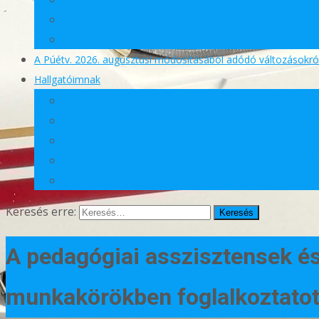
Óvodai beiratkozás
Óvodai jogviszony kezdete
A Púétv. 2026. augusztusi módosításából adódó változásokró
Hallgatóimnak
Az Eszterházy Egyetem elsőéves szakvizsga hallgatói r
Másodéves közoktatásvezető szakos hallgatóimnak, 2
Jászberényi hallgatóimnak, 2025
EKKE másodéves közoktatás-vezető hallgatók, 2024/2
EKKE elsőéves hallgatók, 2024/25-ös tanév
Keresés erre:
A pedagógiai asszisztensek é
munkakörökben foglalkoztatott