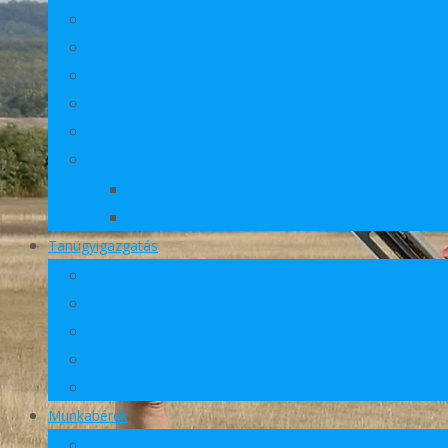
A csökkentett munkaidős foglalkoztatás lehetőségei
A szabadság kiadása és igénylése
A jognyilatkozatok átadásának új rendje mintákkal
Minták szabadság, pótszabadság igénylésére
Pedagógusok munkavégzése kiránduláson, táborozáso
A nyugdíj és a köznevelési foglalkoztatotti jogviszony f
Minta köznevelési foglalkoztatott kinevezésére
Munkaközösség-vezetői megbízás mintája
Tanügyigazgatás
A pedagógus-továbbképzési rendszer változása 2025-b
A tiltott és korlátozott tárgyakkal kapcsolatos szabály
A tanfelügyeleti és az önértékelési rendszer megváltoz
Pedagógiai asszisztensek szakképzettsége
Mentorok és gyakornokok
Munkabérek
Az illetmény és a havi illetmény