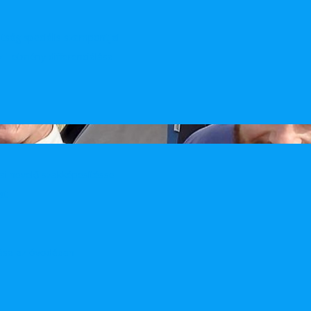
ltság speciális szempontjai
illetmény differenciálása
 nevelő szakképesítéssel
st
tása az óvodában