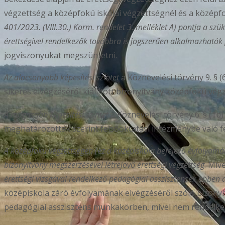
végzettség a középfokú iskolai végzettségnél és a középfo
401/2023. (VIII.30.) Korm. rendelet 3. melléklet A) pontja a sz
érettségivel rendelkezők továbbra is jogszerűen alkalmazható
jogviszonyukat megszüntetni.
Az alacsonyabb képesítési szintet
a Köznevelési törvény 9. § (
sikeres elvégzéséről kiállított bizonyítvány középfokú végz
A magasabb képesítési szintet
a Köznevelési törvény 6. § (1b) 
meghatározottak szerint felsőoktatási intézménybe való f
A középfokú végzettségen (ez a középiskola befejező évfolyamána
bizonyítvány megszerzésével létrejövő érettségi végzettség
. Miv
érettségi vizsgával rendelkező pedagógiai asszisztensek ebben
középiskola záró évfolyamának elvégzéséről szóló bizonyí
pedagógiai asszisztens munkakörben, mivel nem rendelkez