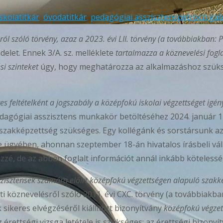
iskolatitkár
,
óvodatitkár
,
pedagógiai asszisztens
petroczi.ga
ól szóló törvény, azaz a 2023. évi LII. törvény (a továbbiakban: P
ndelet. Ennek 3/A. sz. melléklete
tartalmazza a köznevelési fogl
i szinteket
úgy, hogy meghatározza az alkalmazáshoz szükség
s feltételként a jogszabály a
középfokú iskolai végzettséget igé
agógiai asszisztens munkakör betöltéséhez 2024. január 1-
 szakképzettség szükséges. Egy kollégánk és sorstársunk a
e ügyében, ahonnan szeptember 18-án hivatalos írásbeli vá
közzé, de az abban foglalt információt annál inkább kötele
zisztensek számára előírt középfokú végzettségen alapuló szakké
ti köznevelésről szóló 2011. évi CXC. törvény (a továbbiakba
sikeres elvégzéséről kiállított bizonyítvány
középfokú végzet
érettségi vizsga letétele is szükséges: az érettségi bizonyít