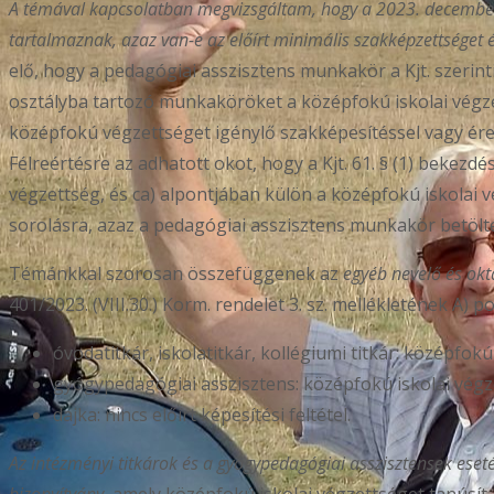
A témával kapcsolatban megvizsgáltam, hogy a 2023. december 
tartalmaznak, azaz van-e az előírt minimális szakképzettséget é
elő, hogy a pedagógiai asszisztens munkakör a Kjt. szerinti 
osztályba tartozó munkaköröket a középfokú iskolai végz
középfokú végzettséget igénylő szakképesítéssel vagy ére
Félreértésre az adhatott okot, hogy a Kjt. 61. § (1) bekezd
végzettség, és ca) alpontjában külön a középfokú iskolai v
sorolásra, azaz a pedagógiai asszisztens munkakör betölt
Témánkkal szorosan összefüggenek az
egyéb nevelő és ok
401/2023. (VIII.30.) Korm. rendelet 3. sz. mellékletének A) 
óvodatitkár, iskolatitkár, kollégiumi titkár: középfokú
gyógypedagógiai asszisztens: középfokú iskolai végz
dajka: nincs előírt képesítési feltétel.
Az intézményi titkárok és a gyógypedagógiai asszisztensek ese
bizonyítvány
, amely középfokú iskolai végzettséget tanúsít