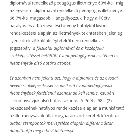
diplomával rendelkező pedagógus illetménye 60%-kal, míg
az egyetemi diplomával rendelkező pedagógus illetménye
66,7%-kal magasabb. Hangsúlyozzuk, hogy a Púétv.
hatályos és a Köznevelési törvény hatályból kivont
rendelkezései alapján az illetmények tekintetében jelenleg
ilyen kötelező különbségtételről nem rendelkezik
jogszabály,
a főiskolai diplomával és a középfokú
szakképesítéssel betöltött óvodapedagógusok esetében az
illetménysáv alsó határa azonos.
Ez azonban nem jelenti azt, hogy a diplomás és az óvodai
nevelő szakképesítéssel rendelkező óvodapedagógusok
illetményének feltétlenül azonosnak kell lennie
, csupán
illetménysávjuk alsó határa azonos. A Púétv. 98.§ (2)
bekezdésének hatályos rendelkezése alapján a munkáltató
az illetménysávok által meghatározott keretek között
az
alábbi szempontok mérlegelése alapján differenciáltan
állapíthatja meg a havi illetményt
: