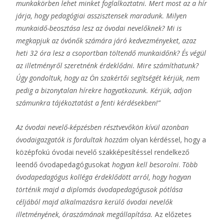
munkakörben lehet minket foglalkoztatni. Mert most az a hír
járja, hogy pedagógiai asszisztensek maradunk. Milyen
munkaidő-beosztása lesz az óvodai nevelőknek? Mi is
megkapjuk az óvónők számára járó kedvezményeket, azaz
heti 32 óra lesz a csoportban töltendő munkaidőnk? És végül
az illetményről szeretnénk érdeklődni. Mire számíthatunk?
Úgy gondoltuk, hogy az Ön szakértői segítségét kérjük, nem
pedig a bizonytalan hírekre hagyatkozunk. Kérjük, adjon
számunkra tájékoztatást a fenti kérdésekben!”
Az óvodai nevelő-képzésben résztvevőkön kívül azonban
óvodaigazgatók is fordultak hozzám
olyan kérdéssel, hogy a
középfokú óvodai nevelő szakképesítéssel rendelkező
leendő óvodapedagógusokat
hogyan kell besorolni
.
Több
óvodapedagógus kolléga érdeklődött arról, hogy hogyan
történik majd a diplomás óvodapedagógusok pótlása
céljából majd alkalmazásra kerülő óvodai nevelők
illetményének, óraszámának megállapítása.
Az előzetes