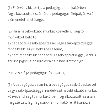
(1) E törvény biztosítja a pedagógus-munkakörben
foglalkoztatottak számára a pedagógus életpályán való
előmenetel lehetőségét.
(2) Ha a nevelő-oktató munkát közvetlenül segítő
munkakört betöltő
a) pedagógus szakképesítéssel vagy szakképzettséggel
rendelkezik, az (1) bekezdés szerint,
b) nem rendelkezik pedagógus szakképzettséggel, a 99. §
szerint jogosult besorolásra és a havi illetményre.
Púétv. 97. § [A pedagógus fokozatok]
(1) A pedagógus, valamint a pedagógus szakképesítéssel
vagy szakképzettséggel rendelkező nevelő-oktató munkát
közvetlenül segítő munkakörben foglalkoztatott az általa
megszerzett legmagasabb, a munkakör ellátásához e