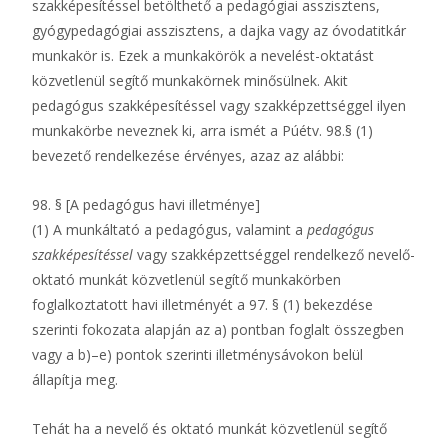
szakképesítéssel betölthető a pedagógiai asszisztens,
gyógypedagógiai asszisztens, a dajka vagy az óvodatitkár
munkakör is. Ezek a munkakörök a nevelést-oktatást
közvetlenül segítő munkakörnek minősülnek. Akit
pedagógus szakképesítéssel vagy szakképzettséggel ilyen
munkakörbe neveznek ki, arra ismét a Púétv. 98.§ (1)
bevezető rendelkezése érvényes, azaz az alábbi:
98. § [A pedagógus havi illetménye]
(1) A munkáltató a pedagógus, valamint a
pedagógus
szakképesítéssel
vagy szakképzettséggel rendelkező nevelő-
oktató munkát közvetlenül segítő munkakörben
foglalkoztatott havi illetményét a 97. § (1) bekezdése
szerinti fokozata alapján az a) pontban foglalt összegben
vagy a b)–e) pontok szerinti illetménysávokon belül
állapítja meg.
Tehát ha a nevelő és oktató munkát közvetlenül segítő