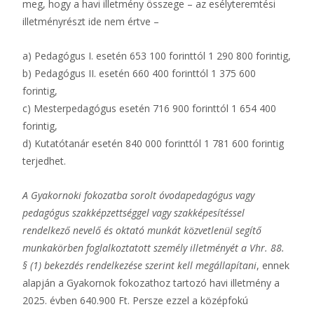
meg, hogy a havi illetmény összege – az esélyteremtési
illetményrészt ide nem értve –
a) Pedagógus I. esetén 653 100 forinttól 1 290 800 forintig,
b) Pedagógus II. esetén 660 400 forinttól 1 375 600
forintig,
c) Mesterpedagógus esetén 716 900 forinttól 1 654 400
forintig,
d) Kutatótanár esetén 840 000 forinttól 1 781 600 forintig
terjedhet.
A Gyakornoki fokozatba sorolt óvodapedagógus vagy
pedagógus szakképzettséggel vagy szakképesítéssel
rendelkező nevelő és oktató munkát közvetlenül segítő
munkakörben foglalkoztatott személy illetményét a Vhr. 88.
§ (1) bekezdés rendelkezése szerint kell megállapítani
, ennek
alapján a Gyakornok fokozathoz tartozó havi illetmény a
2025. évben 640.900 Ft. Persze ezzel a középfokú