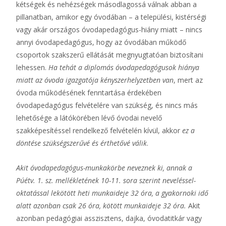
kétségek és nehézségek másodlagossá válnak abban a
pillanatban, amikor egy óvodában – a települési, kistérségi
vagy akár országos óvodapedagógus-hiány miatt – nincs
annyi óvodapedagógus, hogy az óvodában működő
csoportok szakszerű ellátását megnyugtatóan biztosítani
lehessen.
Ha tehát a diplomás óvodapedagógusok hiánya
miatt az óvoda igazgatója kényszerhelyzetben van
, mert az
óvoda működésének fenntartása érdekében
óvodapedagógus felvételére van szükség, és nincs más
lehetősége a látókörében lévő óvodai nevelő
szakképesítéssel rendelkező felvételén kívül, akkor
ez a
döntése szükségszerűvé és érthetővé válik
.
Akit óvodapedagógus-munkakörbe neveznek ki, annak a
Púétv. 1. sz. mellékletének 10-11. sora szerint neveléssel-
oktatással lekötött heti munkaideje 32 óra, a gyakornoki idő
alatt azonban csak 26 óra, kötött munkaideje 32 óra.
Akit
azonban pedagógiai asszisztens, dajka, óvodatitkár vagy