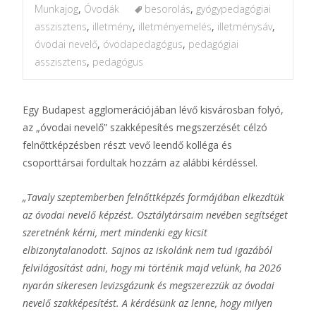
Munkajog
,
Óvodák
besorolás
,
gyógypedagógiai
asszisztens
,
illetmény
,
illetményemelés
,
illetménysáv
,
óvodai nevelő
,
óvodapedagógus
,
pedagógiai
asszisztens
,
pedagógus
Egy Budapest agglomerációjában lévő kisvárosban folyó,
az „óvodai nevelő” szakképesítés megszerzését célzó
felnőttképzésben részt vevő leendő kolléga és
csoporttársai fordultak hozzám az alábbi kérdéssel.
„Tavaly szeptemberben felnőttképzés formájában elkezdtük
az óvodai nevelő képzést. Osztálytársaim nevében segítséget
szeretnénk kérni, mert mindenki egy kicsit
elbizonytalanodott. Sajnos az iskolánk nem tud igazából
felvilágosítást adni, hogy mi történik majd velünk, ha 2026
nyarán sikeresen levizsgázunk és megszerezzük az óvodai
nevelő szakképesítést. A kérdésünk az lenne, hogy milyen