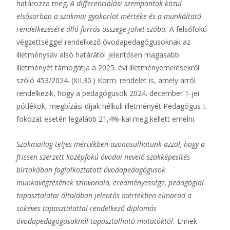
határozza meg.
A differenciálási szempontok közül
elsősorban a szakmai gyakorlat mértéke és a munkáltató
rendelkezésére álló forrás összege jöhet szóba.
A felsőfokú
végzettséggel rendelkező óvodapedagógusoknak az
illetménysáv alsó határától jelentősen magasabb
illetményét támogatja a 2025. évi illetményemelésekről
szóló 453/2024. (XII.30.) Korm. rendelet is, amely arról
rendelkezik, hogy a pedagógusok 2024. december 1-jei
pótlékok, megbízási díjak nélküli illetményét Pedagógus I.
fokozat esetén legalább 21,4%-kal meg kellett emelni.
Szakmailag teljes mértékben azonosulhatunk azzal, hogy a
frissen szerzett középfokú óvodai nevelő szakképesítés
birtokában foglalkoztatott óvodapedagógusok
munkavégzésének színvonala, eredményessége, pedagógiai
tapasztalatai általában jelentős mértékben elmarad a
sokéves tapasztalattal rendelkező diplomás
óvodapedagógusoknál tapasztalható mutatóktól.
Ennek