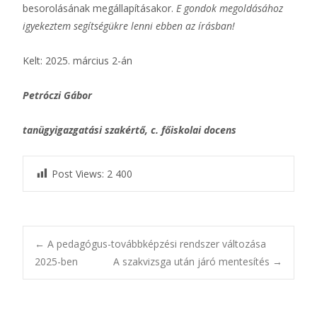
besorolásának megállapításakor.
E gondok megoldásához
igyekeztem segítségükre lenni ebben az írásban!
Kelt: 2025. március 2-án
Petróczi Gábor
tanügyigazgatási szakértő, c. főiskolai docens
Post Views:
2 400
Bejegyzésnavigác
←
A pedagógus-továbbképzési rendszer változása
2025-ben
A szakvizsga után járó mentesítés
→