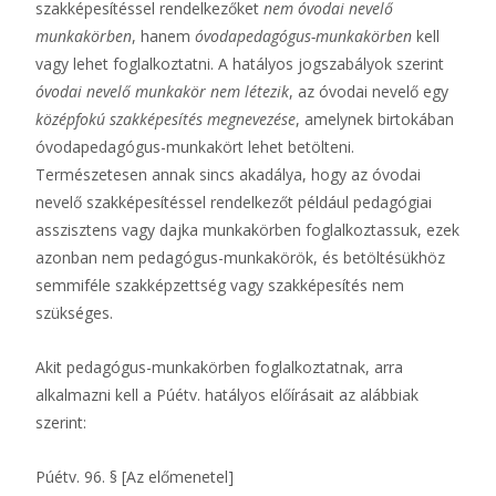
szakképesítéssel rendelkezőket
nem óvodai nevelő
munkakörben
, hanem
óvodapedagógus-munkakörben
kell
vagy lehet foglalkoztatni. A hatályos jogszabályok szerint
óvodai nevelő munkakör nem létezik
, az óvodai nevelő egy
középfokú szakképesítés megnevezése
, amelynek birtokában
óvodapedagógus-munkakört lehet betölteni.
Természetesen annak sincs akadálya, hogy az óvodai
nevelő szakképesítéssel rendelkezőt például pedagógiai
asszisztens vagy dajka munkakörben foglalkoztassuk, ezek
azonban nem pedagógus-munkakörök, és betöltésükhöz
semmiféle szakképzettség vagy szakképesítés nem
szükséges.
Akit pedagógus-munkakörben foglalkoztatnak, arra
alkalmazni kell a Púétv. hatályos előírásait az alábbiak
szerint:
Púétv. 96. § [Az előmenetel]