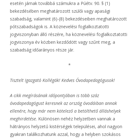
esetén járnak továbbá számukra a Púétv. 90. § (1)
bekezdésében meghatározott szülői vagy apasági
szabadság, valamint (6)-(8) bekezdéseiben meghatározott
pótszabadságok is. A köznevelési foglalkoztatotti
jogviszonyban álló részére, ha köznevelési foglalkoztatotti
jogviszonya év közben kezdődött vagy szűnt meg, a
szabadság időarányos része jár.
*
Tisztelt Igazgató Kollégák! Kedves Óvodapedagógusok!
A cikk megírásának időpontjában is több száz
óvodapedagógust keresnek az ország óvodáiban annak
ellenére, hogy már nem kötelező a betölthető álláshelyek
meghirdetése
. Különösen nehéz helyzetben vannak a
hátrányos helyzetű kistérségek települései, ahol nagyon
gyakran találkozhatunk azzal, hogy a helyben szokásos