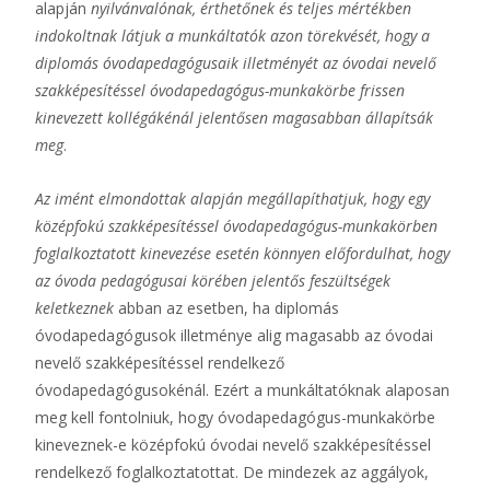
alapján
nyilvánvalónak, érthetőnek és teljes mértékben
indokoltnak látjuk a munkáltatók azon törekvését, hogy a
diplomás óvodapedagógusaik illetményét az óvodai nevelő
szakképesítéssel óvodapedagógus-munkakörbe frissen
kinevezett kollégákénál jelentősen magasabban állapítsák
meg
.
Az imént elmondottak alapján megállapíthatjuk, hogy egy
középfokú szakképesítéssel óvodapedagógus-munkakörben
foglalkoztatott kinevezése esetén könnyen előfordulhat, hogy
az óvoda pedagógusai körében jelentős feszültségek
keletkeznek
abban az esetben, ha diplomás
óvodapedagógusok illetménye alig magasabb az óvodai
nevelő szakképesítéssel rendelkező
óvodapedagógusokénál. Ezért a munkáltatóknak alaposan
meg kell fontolniuk, hogy óvodapedagógus-munkakörbe
kineveznek-e középfokú óvodai nevelő szakképesítéssel
rendelkező foglalkoztatottat. De mindezek az aggályok,