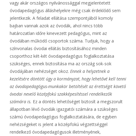
vagy akár országos nyilvánossággal megjelentetett
óvodapedagógus álláshelyekre még csak érdeklődő sem
jelentkezik. A feladat ellátása szempontjából komoly
bajban vannak azok az óvodák, ahol nincs több
határozatlan időre kinevezett pedagógus, mint az
óvodában működő csoportok száma. Tudjuk, hogy a
színvonalas óvodai ellátás biztosításához minden
csoporthoz két-két óvodapedagógus foglalkoztatása
szükséges, ennek biztosítása ma az ország sok-sok
óvodájában nehézséget okoz.
Ennek a helyzetnek a
kezelésére döntött úgy a kormányzat, hogy lehetővé kell tenni
az óvodapedagógus-munkakör betöltését az érettségit követő
óvodai nevelő középfokú szakképesítéssel rendelkezők
számára is.
Ez a döntés lehetőséget biztosít a megszorult
állapotban lévő óvodák igazgatói számára a szükséges
számú óvodapedagógus foglalkoztatására, de egyben
nehézségeket is jelent a középfokú végzettséggel
rendelkező óvodapedagógusok illetményének,