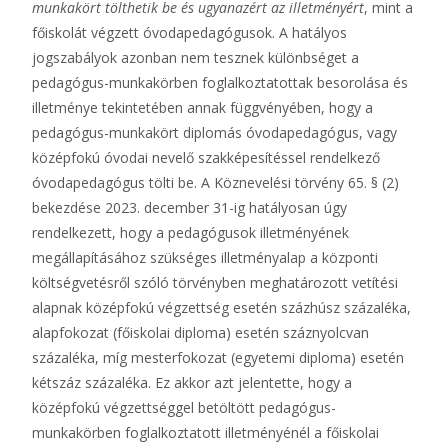
munkakört tölthetik be és ugyanazért az illetményért
, mint a
főiskolát végzett óvodapedagógusok. A hatályos
jogszabályok azonban nem tesznek különbséget a
pedagógus-munkakörben foglalkoztatottak besorolása és
illetménye tekintetében annak függvényében, hogy a
pedagógus-munkakört diplomás óvodapedagógus, vagy
középfokú óvodai nevelő szakképesítéssel rendelkező
óvodapedagógus tölti be. A Köznevelési törvény 65. § (2)
bekezdése 2023. december 31-ig hatályosan úgy
rendelkezett, hogy a pedagógusok illetményének
megállapításához szükséges illetményalap a központi
költségvetésről szóló törvényben meghatározott vetítési
alapnak középfokú végzettség esetén százhúsz százaléka,
alapfokozat (főiskolai diploma) esetén száznyolcvan
százaléka, míg mesterfokozat (egyetemi diploma) esetén
kétszáz százaléka. Ez akkor azt jelentette, hogy a
középfokú végzettséggel betöltött pedagógus-
munkakörben foglalkoztatott illetményénél a főiskolai