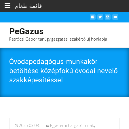
قائمة طعام
PeGazus
Petróczi Gábor tanügyigazgatási szakértő új honlapja
Óvodapedagógus-munkakör
betöltése középfokú óvodai nevelő
szakképesítéssel
2025.03.03.
Egyetemi hallgatóimnak
,