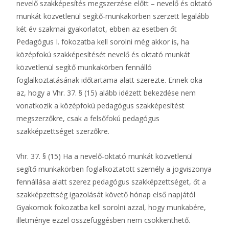
nevelő szakképesítés megszerzése előtt – nevelő és oktató
munkát közvetlenül segítő-munkakörben szerzett legalább
két év szakmai gyakorlatot, ebben az esetben őt
Pedagógus I. fokozatba kell sorolni még akkor is, ha
középfokú szakképesítését nevelő és oktató munkát
közvetlenül segítő munkakörben fennálló
foglalkoztatásának időtartama alatt szerezte. Ennek oka
az, hogy a Vhr. 37. § (15) alább idézett bekezdése nem
vonatkozik a középfokú pedagógus szakképesítést
megszerzőkre, csak a felsőfokú pedagógus
szakképzettséget szerzőkre.
Vhr. 37. § (15) Ha a nevelő-oktató munkát közvetlenül
segítő munkakörben foglalkoztatott személy a jogviszonya
fennállása alatt szerez pedagógus szakképzettséget, őt a
szakképzettség igazolását követő hónap első napjától
Gyakornok fokozatba kell sorolni azzal, hogy munkabére,
illetménye ezzel összefüggésben nem csökkenthető.