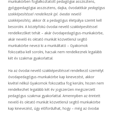
munkakörben foglalkoztatott pedagógiai asszisztens,
gyógypedagógiai asszisztens, dajka, óvodatitkár
pedagógus
szakképesítéssel rendelkezik (pl. óvodai nevelő
szakképesítés)
, akkor őt a pedagógus életpálya szerint kell
besorolni. A középfokú óvodai nevelő szakképesítéssel
rendelkezőket tehát – akár óvodapedagógus-munkakörbe,
akár nevelő és oktató munkát közvetlenül segítő
munkakörbe nevezi ki a munkáltató – Gyakornok
fokozatba kell sorolni, hacsak nem rendelkeznek legalább
két év szakmai gyakorlattal.
Ha az óvodai nevelő szakképesítéssel rendelkező személyt
óvodapedagógus-munkakörbe kap kinevezést, akkor
kivétel nélkül Gyakornok fokozatba fog kerülni, hiszen nem
rendelkezhet legalább két év jogszerűen megszerzett
pedagógus szakmai gyakorlattal. Amennyiben az érintett
nevelő és oktató munkát közvetlenül segítő munkakörbe
kap kinevezést, úgy előfordulhat, hogy – még az óvodai