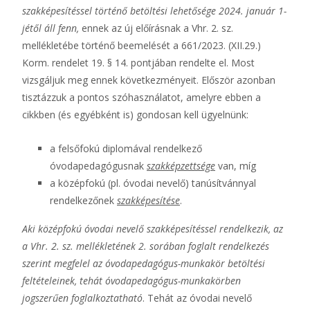
szakképesítéssel történő betöltési lehetősége 2024. január 1-
jétől áll fenn,
ennek az új előírásnak a Vhr. 2. sz.
mellékletébe történő beemelését a 661/2023. (XII.29.)
Korm. rendelet 19. § 14. pontjában rendelte el. Most
vizsgáljuk meg ennek következményeit. Először azonban
tisztázzuk a pontos szóhasználatot, amelyre ebben a
cikkben (és egyébként is) gondosan kell ügyelnünk:
a felsőfokú diplomával rendelkező
óvodapedagógusnak
szakképzettsége
van, míg
a középfokú (pl. óvodai nevelő) tanúsítvánnyal
rendelkezőnek
szakképesítése
.
Aki középfokú óvodai nevelő szakképesítéssel rendelkezik, az
a Vhr. 2. sz. mellékletének 2. sorában foglalt rendelkezés
szerint megfelel az óvodapedagógus-munkakör betöltési
feltételeinek, tehát óvodapedagógus-munkakörben
jogszerűen foglalkoztatható
. Tehát az óvodai nevelő