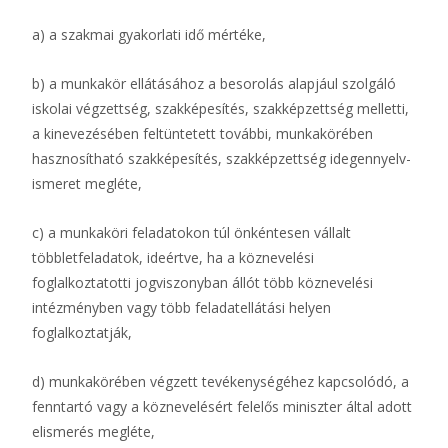
a) a szakmai gyakorlati idő mértéke,
b) a munkakör ellátásához a besorolás alapjául szolgáló
iskolai végzettség, szakképesítés, szakképzettség melletti,
a kinevezésében feltüntetett további, munkakörében
hasznosítható szakképesítés, szakképzettség idegennyelv-
ismeret megléte,
c) a munkaköri feladatokon túl önkéntesen vállalt
többletfeladatok, ideértve, ha a köznevelési
foglalkoztatotti jogviszonyban állót több köznevelési
intézményben vagy több feladatellátási helyen
foglalkoztatják,
d) munkakörében végzett tevékenységéhez kapcsolódó, a
fenntartó vagy a köznevelésért felelős miniszter által adott
elismerés megléte,