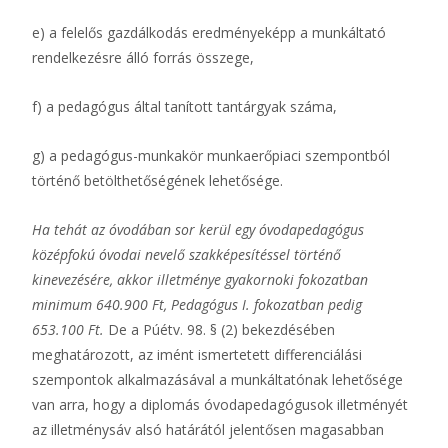
e) a felelős gazdálkodás eredményeképp a munkáltató
rendelkezésre álló forrás összege,
f) a pedagógus által tanított tantárgyak száma,
g) a pedagógus-munkakör munkaerőpiaci szempontból
történő betölthetőségének lehetősége.
Ha tehát az óvodában sor kerül egy óvodapedagógus
középfokú óvodai nevelő szakképesítéssel történő
kinevezésére, akkor illetménye gyakornoki fokozatban
minimum 640.900 Ft,
Pedagógus I. fokozatban pedig
653.100 Ft.
De a Púétv. 98. § (2) bekezdésében
meghatározott, az imént ismertetett differenciálási
szempontok alkalmazásával a munkáltatónak lehetősége
van arra, hogy a diplomás óvodapedagógusok illetményét
az illetménysáv alsó határától jelentősen magasabban