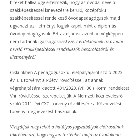
híreket hallva úgy értelmezik, hogy az óvodai nevelő
szakképesítéssel kinevezésre kerülő, középfokú
szakképesítéssel rendelkező óvodapedagógusok majd
ugyanazt az illetményt fogják kapni, mint a diplomás
óvodapedagógusok. Ezt az eljárást azonban végképpen
nem tartanák igazságosnak!
Ezért érdeklődnek az óvodai
nevelő szakképesítéssel rendelkezők besorolásáról és
illetményéről.
Cikkünkben A pedagógusok új életpályájáról szóló 2023.
évi LII. törvényt a Púétv. rövidítéssel, az annak
végrehajtására kiadott 401/2023. (VIII.30.) Korm. rendeletet
Vhr. rövidítéssel szerepeltetjük. A Nemzeti köznevelésről
szóló 2011. évi CXC. törvény rövidítésére a Köznevelési
törvény megnevezést használjuk.
Vizsgáljuk meg tehát a hatályos jogszabályok előírásainak
tükrében azt, hogy hogyan történhet majd az óvodákban