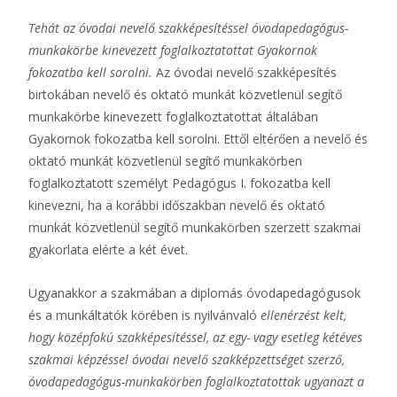
Tehát az óvodai nevelő szakképesítéssel óvodapedagógus-
munkakörbe kinevezett foglalkoztatottat Gyakornok
fokozatba kell sorolni.
Az óvodai nevelő szakképesítés
birtokában nevelő és oktató munkát közvetlenül segítő
munkakörbe kinevezett foglalkoztatottat általában
Gyakornok fokozatba kell sorolni. Ettől eltérően a nevelő és
oktató munkát közvetlenül segítő munkakörben
foglalkoztatott személyt Pedagógus I. fokozatba kell
kinevezni, ha a korábbi időszakban nevelő és oktató
munkát közvetlenül segítő munkakörben szerzett szakmai
gyakorlata elérte a két évet.
Ugyanakkor a szakmában a diplomás óvodapedagógusok
és a munkáltatók körében is nyilvánvaló
ellenérzést kelt,
hogy középfokú szakképesítéssel, az egy- vagy esetleg kétéves
szakmai képzéssel óvodai nevelő szakképzettséget szerző,
óvodapedagógus-munkakörben foglalkoztatottak ugyanazt a