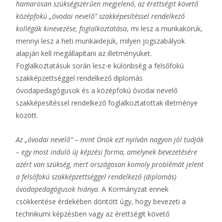
hamarosan szükségszerűen megjelenő, az érettségit követő
középfokú „óvodai nevelő” szakképesítéssel rendelkező
kollégák kinevezése, foglalkoztatása
, mi lesz a munkakörük,
mennyi lesz a heti munkaidejük, milyen jogszabályok
alapján kell megállapítani az illetményüket.
Foglalkoztatásuk során lesz-e különbség a felsőfokú
szakképzettséggel rendelkező diplomás
óvodapedagógusok és a középfokú óvodai nevelő
szakképesítéssel rendelkező foglalkoztatottak illetménye
között.
Az „óvodai nevelő” – mint Önök ezt nyilván nagyon jól tudják
– egy most induló új képzési forma, amelynek bevezetésére
azért van szükség, mert országosan komoly problémát jelent
a felsőfokú szakképzettséggel rendelkező (diplomás)
óvodapedagógusok hiánya
. A Kormányzat ennek
csökkentése érdekében döntött úgy, hogy bevezeti a
technikumi képzésben vagy az érettségit követő