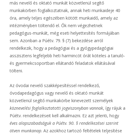
más nevelő és oktató munkát közvetlenül segítő
munkakörben foglalkoztatnak, annak heti munkaideje 40
óra, amely teljes egészében kötött munkaidő, amely az
intézményben töltendő el. Ők nem végezhetnek
pedagógus-munkát, még eseti helyettesítés formájában
sem. Azonban a Púétv. 79. § (7) bekezdése arról
rendelkezik, hogy a pedagógiai és a gyógypedagógiai
asszisztens legfeljebb heti harmincöt órát köteles a tanuló-
és gyermekcsoportban ellátandó feladatok ellátásával
tölteni.
Az óvodai nevelő szakképesítéssel rendelkező,
óvodapedagógus vagy nevelő és oktató munkát
közvetlenül segítő munkakörbe kinevezett személyek
köznevelési foglalkoztatotti jogviszonyban vannak
, így rájuk a
Púétv. rendelkezéseit kell alkalmazni. Ez azt jelenti, hogy
éves alapszabadságuk a Púétv. 90. § rendelkezései szerint
ötven munkanap
. Az azokhoz tartozó feltételek teljesítése