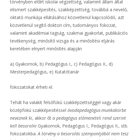
törvényben előírt iskolai végzettség, valamint állam által
elismert szakképesítés, szakképzettség, továbbá a nevelő,
oktató munkája ellátásához közvetlenül kapcsolódó, azt
közvetlenül segítő doktori cím, tudományos fokozat,
valamint akadémiai tagság, szakmai gyakorlat, publikációs
tevékenység, minősítő vizsga és a minősítési eljárás
keretében elnyert minősítés alapján
a) Gyakornok, b) Pedagógus I., c) Pedagógus II., d)
Mesterpedagógus, e) Kutatótanár
fokozatokat érheti el.
Tehát ha valakit felsőfokú szakképzettséggel vagy akár
középfokú szakképesítéssel
óvodapedagógus-munkakörbe
neveznek ki
, akkor őt
a pedagógus előmeneteli rend szerint
kell besorolni
Gyakornok, Pedagógus I., Pedagógus II., stb.
fokozatokba.
A törvény a besorolás szempontjából nem tesz