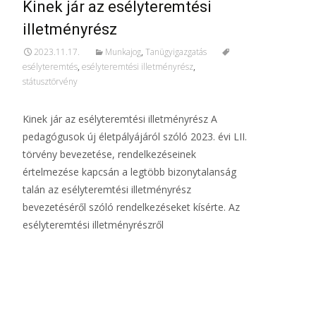
Kinek jár az esélyteremtési
illetményrész
2023.11.17.
Munkajog
,
Tanügyigazgatás
esélyteremtés
,
esélyteremtési illetményrész
,
státusztörvény
Kinek jár az esélyteremtési illetményrész A
pedagógusok új életpályájáról szóló 2023. évi LII.
törvény bevezetése, rendelkezéseinek
értelmezése kapcsán a legtöbb bizonytalanság
talán az esélyteremtési illetményrész
bevezetéséről szóló rendelkezéseket kísérte. Az
esélyteremtési illetményrészről
További információ…