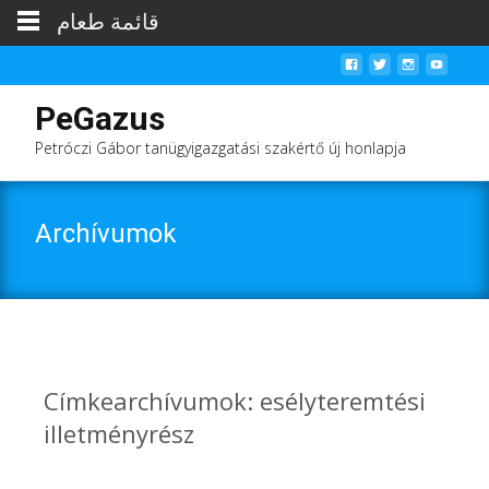
قائمة طعام
PeGazus
Petróczi Gábor tanügyigazgatási szakértő új honlapja
Archívumok
Címkearchívumok: esélyteremtési
illetményrész