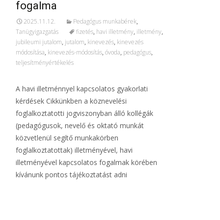
fogalma
2025.11.12.
Pedagógus munkabérek
,
Tanügyigazgatás
fizetés
,
havi illetmény
,
illetmény
,
jubileumi jutalom
,
jutalom
,
kinevezés
,
kinevezés
módosítása
,
kinevezés-módosítás
,
óvoda
,
pedagógus
,
teljesítményértékelés
A havi illetménnyel kapcsolatos gyakorlati
kérdések Cikkünkben a köznevelési
foglalkoztatotti jogviszonyban álló kollégák
(pedagógusok, nevelő és oktató munkát
közvetlenül segítő munkakörben
foglalkoztatottak) illetményével, havi
illetményével kapcsolatos fogalmak körében
kívánunk pontos tájékoztatást adni
További információ…