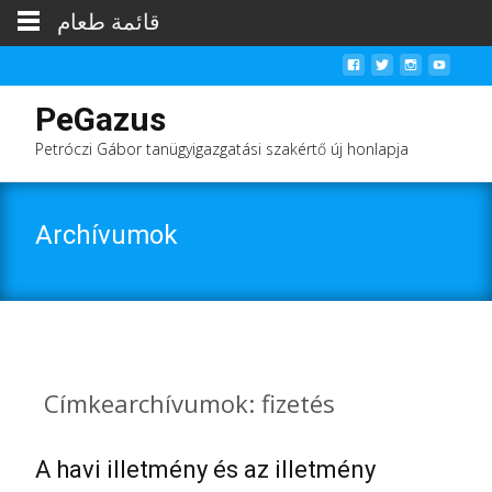
قائمة طعام
PeGazus
Petróczi Gábor tanügyigazgatási szakértő új honlapja
Archívumok
Címkearchívumok: fizetés
A havi illetmény és az illetmény