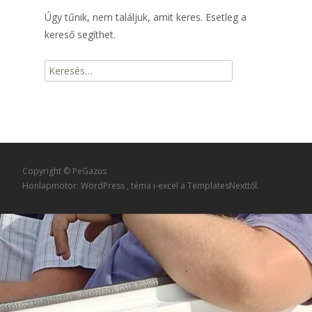
Úgy tűnik, nem találjuk, amit keres. Esetleg a
kereső segíthet.
Keresés
erre:
Copyright © PeGazus
Honlapmotor: WordPress
, téma
i-excel
a TemplatesNexttől.