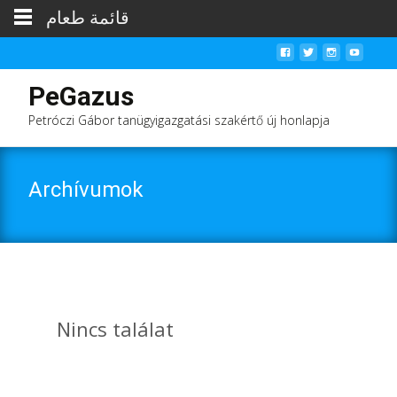
قائمة طعام
PeGazus
Petróczi Gábor tanügyigazgatási szakértő új honlapja
Archívumok
Nincs találat