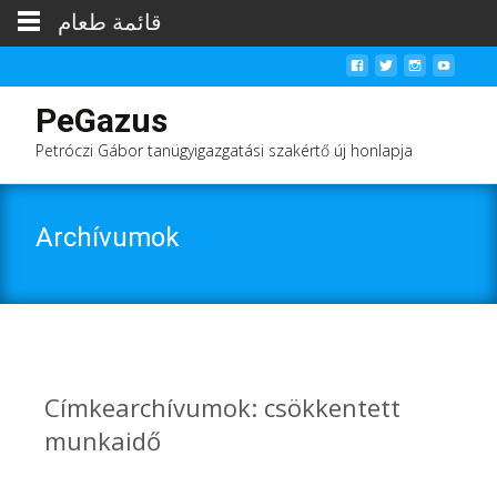
قائمة طعام
PeGazus
Petróczi Gábor tanügyigazgatási szakértő új honlapja
Archívumok
Címkearchívumok: csökkentett
munkaidő