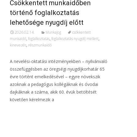
Csökkentett munkaidőben
történő foglalkoztatás
lehetősége nyugdíj előtt
2026.02.14.
Munkajog
csökkentett
munkaidő
,
foglalkoztatás
,
foglalkoztatás nyugdíj mellett
,
kinevezés
,
részmunkaidő
A nevelési-oktatási intézményekben – nyilvánvaló
összefüggésben az öregségi nyugdíjkorhatár 65
évre történt emelkedésével – egyre növekszik
azoknak a pedagógus kollégáknak és óvodai
dajkáknak a száma, akik 60. évük betöltését
követően kérelmezik a
További információ…