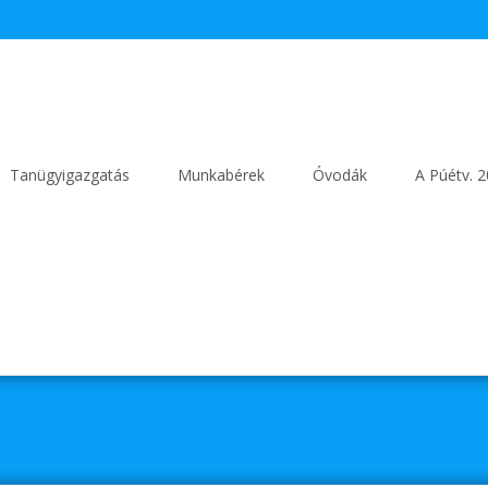
Tanügyigazgatás
Munkabérek
Óvodák
A Púétv. 