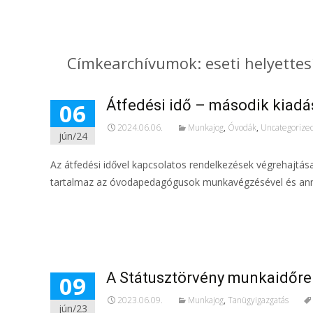
Címkearchívumok: eseti helyettes
Átfedési idő – második kiadá
06
2024.06.06.
Munkajog
,
Óvodák
,
Uncategorize
jún/24
Az átfedési idővel kapcsolatos rendelkezések végrehajtása
tartalmaz az óvodapedagógusok munkavégzésével és anna
További információ…
A Státusztörvény munkaidőre
09
2023.06.09.
Munkajog
,
Tanügyigazgatás
jún/23