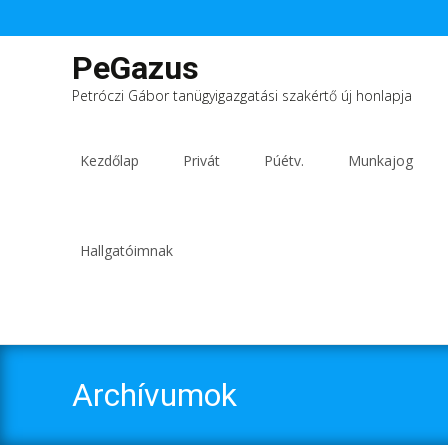
PeGazus
Petróczi Gábor tanügyigazgatási szakértő új honlapja
Ugrás
a
Kezdőlap
Privát
Púétv.
Munkajog
tartalomhoz
Hallgatóimnak
Archívumok