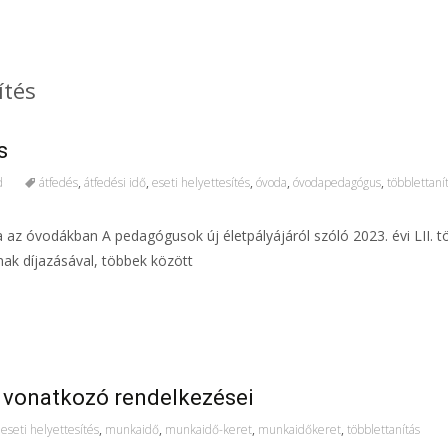
ítés
s
d
átfedés
,
átfedési idő
,
eseti helyettesítés
,
óvoda
,
óvodapedagógus
,
többlettanít
 az óvodákban A pedagógusok új életpályájáról szóló 2023. évi LII. t
k díjazásával, többek között
 vonatkozó rendelkezései
eseti helyettesítés
,
munkaidő
,
munkaidő-keret
,
munkaidőkeret
,
többlettanítás