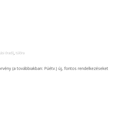
ási óradíj
,
túlóra
örvény (a továbbiakban: Púétv.) új, fontos rendelkezéseket