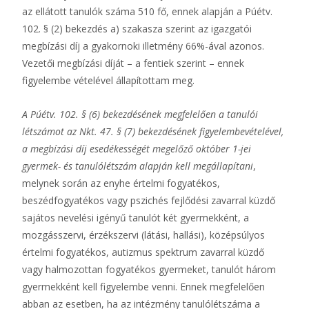
az ellátott tanulók száma 510 fő, ennek alapján a Púétv.
102. § (2) bekezdés a) szakasza szerint az igazgatói
megbízási díj a gyakornoki illetmény 66%-ával azonos.
Vezetői megbízási díját – a fentiek szerint – ennek
figyelembe vételével állapítottam meg.
A Púétv. 102. § (6) bekezdésének megfelelően a tanulói
létszámot az Nkt. 47. § (7) bekezdésének figyelembevételével,
a megbízási díj esedékességét megelőző október 1-jei
gyermek- és tanulólétszám alapján kell megállapítani
,
melynek során az enyhe értelmi fogyatékos,
beszédfogyatékos vagy pszichés fejlődési zavarral küzdő
sajátos nevelési igényű tanulót két gyermekként, a
mozgásszervi, érzékszervi (látási, hallási), középsúlyos
értelmi fogyatékos, autizmus spektrum zavarral küzdő
vagy halmozottan fogyatékos gyermeket, tanulót három
gyermekként kell figyelembe venni. Ennek megfelelően
abban az esetben, ha az intézmény tanulólétszáma a