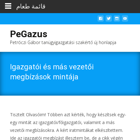
قائمة طعام
PeGazus
Petróczi Gábor tanügyigazgatási szakértő új honlapja
Igazgatói és más vezetői
megbízások mintája
Tisztelt Olvasóim! Többen azt kérték, hogy készítsek egy-
egy mintát az igazgatói/főigazgatói, valamint a más
vezetői megbízásokra. A kért iratmintákat elkészítettem.
Ide az igazgatói megbízást illesztem be, de a cikk végén