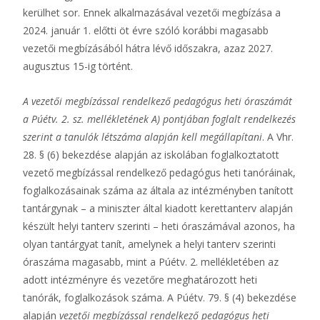
kerülhet sor. Ennek alkalmazásával vezetői megbízása a
2024. január 1. előtti öt évre szóló korábbi magasabb
vezetői megbízásából hátra lévő időszakra, azaz 2027.
augusztus 15-ig történt.
A vezetői megbízással rendelkező pedagógus heti óraszámát
a Púétv. 2. sz. mellékletének A) pontjában foglalt rendelkezés
szerint a tanulók létszáma alapján kell megállapítani
. A Vhr.
28. § (6) bekezdése alapján az iskolában foglalkoztatott
vezető megbízással rendelkező pedagógus heti tanóráinak,
foglalkozásainak száma az általa az intézményben tanított
tantárgynak – a miniszter által kiadott kerettanterv alapján
készült helyi tanterv szerinti – heti óraszámával azonos, ha
olyan tantárgyat tanít, amelynek a helyi tanterv szerinti
óraszáma magasabb, mint a Púétv. 2. mellékletében az
adott intézményre és vezetőre meghatározott heti
tanórák, foglalkozások száma. A Púétv. 79. § (4) bekezdése
alapján
vezetői megbízással rendelkező pedagógus heti