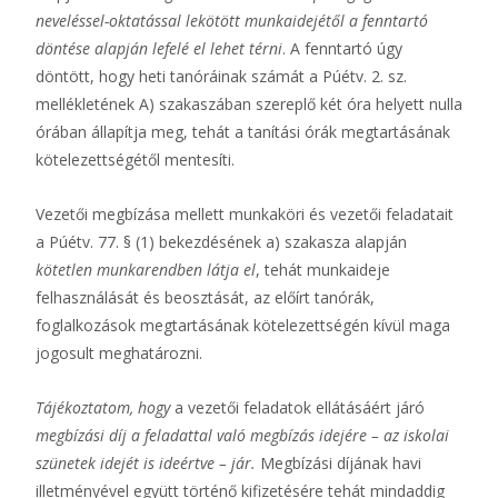
neveléssel-oktatással lekötött munkaidejétől a fenntartó
döntése alapján lefelé el lehet térni
. A fenntartó úgy
döntött, hogy heti tanóráinak számát a Púétv. 2. sz.
mellékletének A) szakaszában szereplő két óra helyett nulla
órában állapítja meg, tehát a tanítási órák megtartásának
kötelezettségétől mentesíti.
Vezetői megbízása mellett munkaköri és vezetői feladatait
a Púétv. 77. § (1) bekezdésének a) szakasza alapján
kötetlen munkarendben látja el
, tehát munkaideje
felhasználását és beosztását, az előírt tanórák,
foglalkozások megtartásának kötelezettségén kívül maga
jogosult meghatározni.
Tájékoztatom, hogy
a vezetői feladatok ellátásáért járó
megbízási díj a feladattal való megbízás idejére – az iskolai
szünetek idejét is ideértve – jár.
Megbízási díjának havi
illetményével együtt történő kifizetésére tehát mindaddig