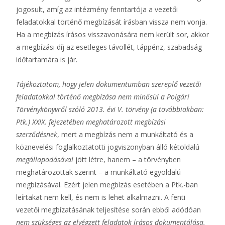
jogosult, amíg az intézmény fenntartója a vezetői
feladatokkal történő megbízását írásban vissza nem vonja.
Ha a megbízás írásos visszavonására nem került sor, akkor
a megbízási díj az esetleges távollét, táppénz, szabadság
időtartamára is jár.
Tájékoztatom, hogy jelen dokumentumban szereplő vezetői
feladatokkal történő megbízása nem minősül a
Polgári
Törvénykönyvről szóló 2013. évi V. törvény (a továbbiakban:
Ptk.) XXIX. fejezetében meghatározott megbízási
szerződésnek
, mert a megbízás nem a munkáltató és a
köznevelési foglalkoztatotti jogviszonyban álló kétoldalú
megállapodásával
jött létre, hanem – a törvényben
meghatározottak szerint – a munkáltató egyoldalú
megbízásával. Ezért jelen megbízás esetében a Ptk.-ban
leírtakat nem kell, és nem is lehet alkalmazni. A fenti
vezetői megbízatásának teljesítése során ebből adódóan
nem szükséges az elvégzett feladatok írásos dokumentálása,