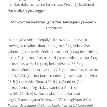
mindkét dokumentumot tartalmazó Word fájl letölthető.
Használják egészséggel!
Munkáltatói megbízás
i
gazgatói, főigazgatói feladatok
ellátására
A pedagógusok új életpályájáról szóló 2023. évi LII.
törvény (a továbbiakban: Púétv.) 102. § (1) bekezdése,
valamint (3) bekezdésének a) szakasza, (4)-(6) bekezdései,
a 107. § (1) bekezdése, a 159. § (3) bekezdése, a 160. § (3)
bekezdése, a 73. § (1)-(10) bekezdései, a 77. § (1))
bekezdésének a) szakasza, a 79. § (4) bekezdése, valamint
a 401/2023. (VIII.30.) Korm. rendelet (a továbbiakban: Vhr.)
28. § (6) bekezdésében, a 90. § (1), (5)-(6) és (6a)
bekezdéseiben foglaltak, valamint a Vhr. 1. sz.
mellékletének A) szakasza alapján munkáltatói
jogkörömben eljárva
határozott időre
megbízom önt a
Kossuth Zsuzsanna Általános Iskola
igazgatói/főigazgatói