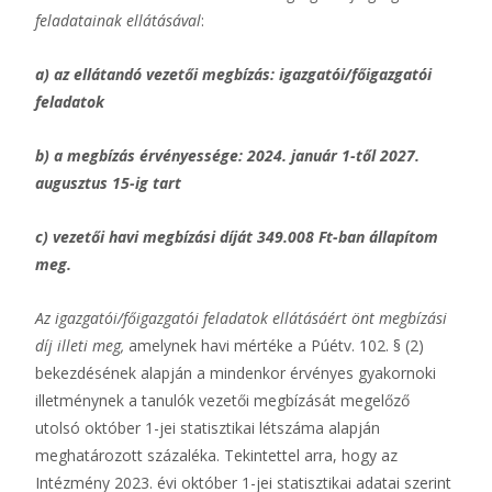
feladatainak ellátásával
:
a) az ellátandó vezetői megbízás: igazgatói/főigazgatói
feladatok
b) a megbízás érvényessége: 2024. január 1-től 2027.
augusztus 15-ig tart
c)
vezetői
havi megbízási díját 349.008 Ft-ban állapítom
meg.
Az igazgatói/főigazgatói feladatok ellátásáért önt megbízási
díj illeti meg,
amelynek havi mértéke a Púétv. 102. § (2)
bekezdésének alapján a mindenkor érvényes gyakornoki
illetménynek a tanulók vezetői megbízását megelőző
utolsó október 1-jei statisztikai létszáma alapján
meghatározott százaléka. Tekintettel arra, hogy az
Intézmény 2023. évi október 1-jei statisztikai adatai szerint