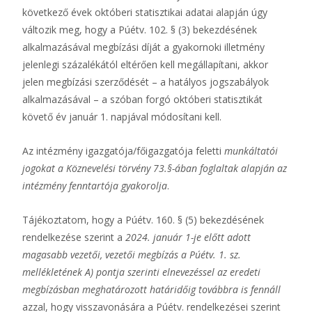
következő évek októberi statisztikai adatai alapján úgy
változik meg, hogy a Púétv. 102. § (3) bekezdésének
alkalmazásával megbízási díját a gyakornoki illetmény
jelenlegi százalékától eltérően kell megállapítani, akkor
jelen megbízási szerződését – a hatályos jogszabályok
alkalmazásával – a szóban forgó októberi statisztikát
követő év január 1. napjával módosítani kell.
Az intézmény igazgatója/főigazgatója feletti
munkáltatói
jogokat a Köznevelési törvény 73.§-ában foglaltak alapján az
intézmény fenntartója gyakorolja
.
Tájékoztatom, hogy a Púétv. 160. § (5) bekezdésének
rendelkezése szerint a
2024. január 1-je előtt adott
magasabb vezetői, vezetői megbízás a Púétv. 1. sz.
mellékletének A) pontja szerinti elnevezéssel az eredeti
megbízásban meghatározott határidőig továbbra is fennáll
azzal, hogy visszavonására a Púétv. rendelkezései szerint