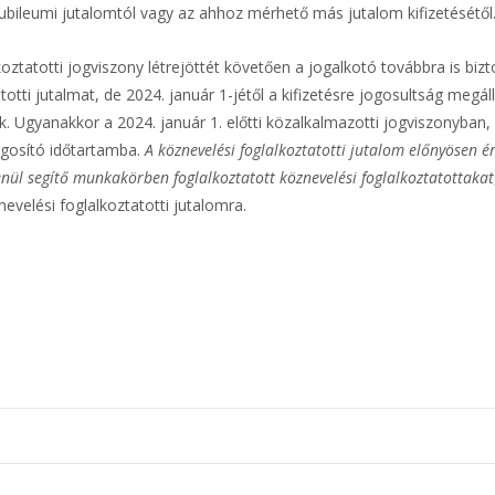
ubileumi jutalomtól vagy az ahhoz mérhető más jutalom kifizetésétől
koztatotti jogviszony létrejöttét követően a jogalkotó továbbra is biz
tti jutalmat, de 2024. január 1-jétől a kifizetésre jogosultság megá
. Ugyanakkor a 2024. január 1. előtti közalkalmazotti jogviszonyban,
jogosító időtartamba.
A köznevelési foglalkoztatotti jutalom előnyösen 
ül segítő munkakörben foglalkoztatott köznevelési foglalkoztatottakat
evelési foglalkoztatotti jutalomra.