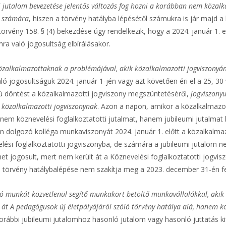
ti jutalom bevezetése jelentős változás fog hozni a korábban nem közalka
k számára
, hiszen a törvény hatályba lépésétől számukra is jár majd a
örvény 158. § (4) bekezdése úgy rendelkezik, hogy a 2024. január 1. e
mra való jogosultság elbírálásakor.
alkalmazottaknak a problémájával, akik közalkalmazotti jogviszonyána
aló jogosultságuk 2024. január 1-jén vagy azt követően éri el a 25, 30
alú döntést a közalkalmazotti jogviszony megszüntetéséről,
jogviszony
 közalkalmazotti jogviszonynak
. Azon a napon, amikor a közalkalmazott
át nem köznevelési foglalkoztatotti jutalmat, hanem jubileumi jutalmat
lgozó kolléga munkaviszonyát 2024. január 1. előtt a közalkalmaz
lési foglalkoztatotti jogviszonyba, de számára a jubileumi jutalom ne
t jogosult, mert nem került át a Köznevelési foglalkoztatotti jogviszo
j törvény hatálybalépése nem szakítja meg a 2023. december 31-én fe
 munkát közvetlenül segítő munkakört betöltő munkavállalókkal, akik 2
k át A pedagógusok új életpályájáról szóló törvény hatálya alá, hanem
ábbi jubileumi jutalomhoz hasonló jutalom vagy hasonló juttatás kif