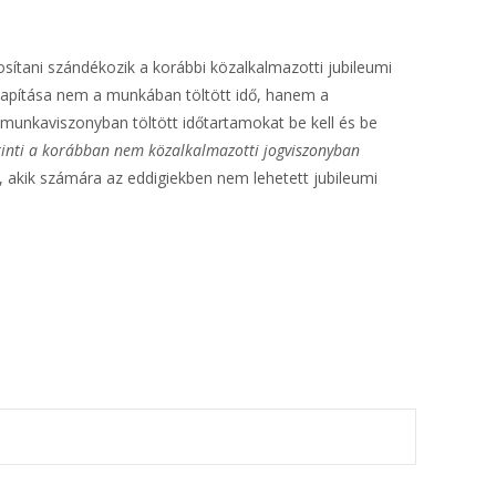
.
tosítani szándékozik a korábbi közalkalmazotti jubileumi
llapítása nem a munkában töltött idő, hanem a
 munkaviszonyban töltött időtartamokat be kell és be
érinti a korábban nem közalkalmazotti jogviszonyban
, akik számára az eddigiekben nem lehetett jubileumi