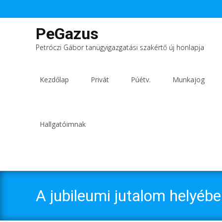
PeGazus
Petróczi Gábor tanügyigazgatási szakértő új honlapja
Ugrás
a
Kezdőlap
Privát
Púétv.
Munkajog
tartalomhoz
Hallgatóimnak
A jubileumi jutalom helyébe