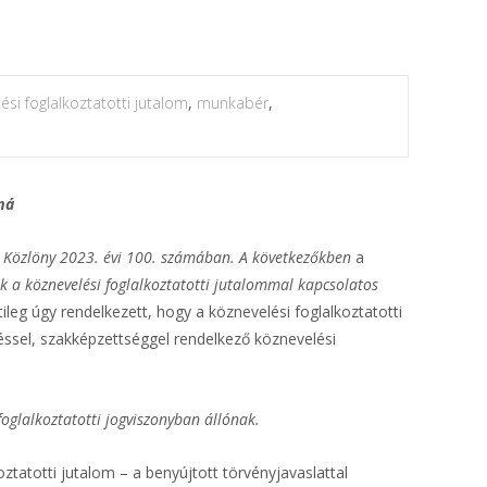
ési foglalkoztatotti jutalom
,
munkabér
,
má
ar Közlöny 2023. évi 100. számában.
A következőkben
a
ek a köznevelési foglalkoztatotti jutalommal kapcsolatos
ileg úgy rendelkezett, hogy a köznevelési foglalkoztatotti
ssel, szakképzettséggel rendelkező köznevelési
foglalkoztatotti jogviszonyban állónak.
ztatotti jutalom – a benyújtott törvényjavaslattal