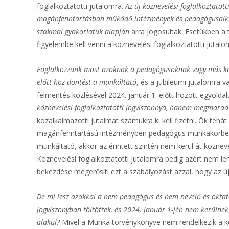
foglalkoztatotti jutalomra.
Az új köznevelési foglalkoztatot
magánfenntartásban működő intézmények és pedagógusai
szakmai gyakorlatuk alapján
arra jogosultak. Esetükben a t
figyelembe kell venni a köznevelési foglalkoztatotti jutalo
Foglalkozzunk most azoknak a pedagógusoknak vagy más köz
előtt hoz döntést a munkáltató
, és a jubileumi jutalomra v
felmentés közlésével 2024. január 1. előtt hozott egyold
köznevelési foglalkoztatotti jogviszonnyá, hanem megmarad
közalkalmazotti jutalmat számukra ki kell fizetni. Ők teh
magánfenntartású intézményben pedagógus munkakörben do
munkáltató, akkor az érintett szintén nem kerül át közneve
Köznevelési foglalkoztatotti jutalomra pedig azért nem lehe
bekezdése megerősíti ezt a szabályozást azzal, hogy az ú
De mi lesz azokkal a nem pedagógus és nem nevelő és oktató
jogviszonyban töltöttek, és 2024. január 1-jén nem kerülne
alakul?
Mivel a Munka törvénykönyve nem rendelkezik a kor