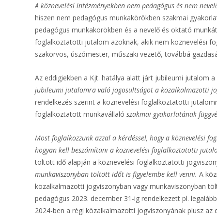
A köznevelési intézményekben nem pedagógus és nem nevelő
hiszen nem pedagógus munkakörökben szakmai gyakorlatot 
pedagógus munkakörökben és a nevelő és oktató munkát köz
foglalkoztatotti jutalom azoknak, akik nem köznevelési fo
szakorvos, úszómester, műszaki vezető, továbbá gazdaság
Az eddigiekben a Kjt. hatálya alatt járt jubileumi jutalo
jubileumi jutalomra való jogosultságot a közalkalmazotti j
rendelkezés szerint a köznevelési foglalkoztatotti juta
foglalkoztatott munkavállaló
szakmai gyakorlatának függv
Most foglalkozzunk azzal a kérdéssel, hogy a köznevelési fog
hogyan kell beszámítani a köznevelési foglalkoztatotti jutal
töltött idő alapján a köznevelési foglalkoztatotti jogviszo
munkaviszonyban töltött időt is figyelembe kell venni.
A közn
közalkalmazotti jogviszonyban vagy munkaviszonyban töltöt
pedagógus 2023. december 31-ig rendelkezett pl. legalább 
2024-ben a régi közalkalmazotti jogviszonyának plusz az e