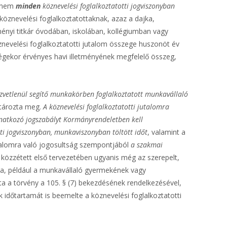
anem
minden
köznevelési foglalkoztatotti jogviszonyban
köznevelési foglalkoztatottaknak, azaz a dajka,
ényi titkár óvodában, iskolában, kollégiumban vagy
nevelési foglalkoztatotti jutalom összege huszonöt év
égekor érvényes havi illetményének megfelelő összeg,
közvetlenül segítő munkakörben foglalkoztatott munkavállaló
atározta meg.
A köznevelési foglalkoztatotti jutalomra
onatkozó jogszabályt Kormányrendeletben kell
i jogviszonyban, munkaviszonyban töltött időt
, valamint a
 jutalomra való jogosultság szempontjából
a szakmai
 közzétett első tervezetében ugyanis még az szerepelt,
ma, például a munkavállaló gyermekének vagy
ta a törvény a 105. § (7) bekezdésének rendelkezésével,
 időtartamát is beemelte a köznevelési foglalkoztatotti