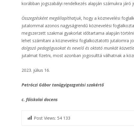
korábban jogszabályi rendelkezés alapján számukra járó j
Összegzésként
megállapíthatjuk
, hogy a köznevelési foglal
jutalommal azonos nagyságrendű köznevelési foglalkoztato
megszerzett szakmai gyakorlat időtartama alapján történik
lehet számítani a köznevelési foglalkoztatotti jutalomra 
dolgozó pedagógusokat és nevelő és oktató munkát közvetlen
jutalmat fizetni, most azonban jogosulttá válhatnak a közn
2023. július 16.
Petróczi Gábor tanügyigazgatási szakértő
c. főiskolai docens
Post Views:
54 133