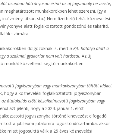
ót azonban hátrányosan érinti az új jogszabály tervezete
,
ben meghatározott munkakörökben lehet szerezni, így a
ntézményi titkár, stb.) Nem fizethető tehát köznevelési
rvénykönyve alatt foglalkoztatott gondozónő és takarító,
llalók számára.
i munkakörökben dolgozóknak is, mert
a Kjt. hatálya alatt a
vagy a szakmai gyakorlat nem volt hatással.
Az új
tató munkát közvetlenül segítő munkakörben
kalmazotti jogviszonyban vagy munkaviszonyban töltött időket
k, hogy a köznevelési foglalkoztatotti jogviszonyban
 az átalakulás előtt közalkalmazotti jogviszonyban vagy
ül azt jelenti, hogy a 2024. január 1. előtt
lalkoztatotti jogviszonyba történő kinevezést elfogadó
mított a jubileumi jutalomra jogosító időtartamba, akkor
ke miatt jogosulttá válik a 25 éves köznevelési