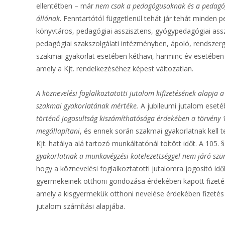
ellentétben – már
nem csak a pedagógusoknak és a pedagógu
állónak
. Fenntartótól függetlenül tehát jár tehát minden 
könyvtáros, pedagógiai asszisztens, gyógypedagógiai ass
pedagógiai szakszolgálati intézményben, ápoló, rendszer
szakmai gyakorlat esetében kéthavi, harminc év esetében
amely a Kjt. rendelkezéséhez képest változatlan.
A köznevelési foglalkoztatotti jutalom kifizetésének alapja
szakmai gyakorlatának mértéke.
A jubileumi jutalom eseté
történő jogosultság kiszámíthatósága érdekében a törvény 1
megállapítani
, és ennek során szakmai gyakorlatnak kell t
Kjt. hatálya alá tartozó munkáltatónál töltött időt. A 105.
gyakorlatnak a munkavégzési kötelezettséggel nem járó szün
hogy a köznevelési foglalkoztatotti jutalomra jogosító 
gyermekeinek otthoni gondozása érdekében kapott fizetés 
amely a kisgyermekük otthoni nevelése érdekében fizetés 
jutalom számítási alapjába.