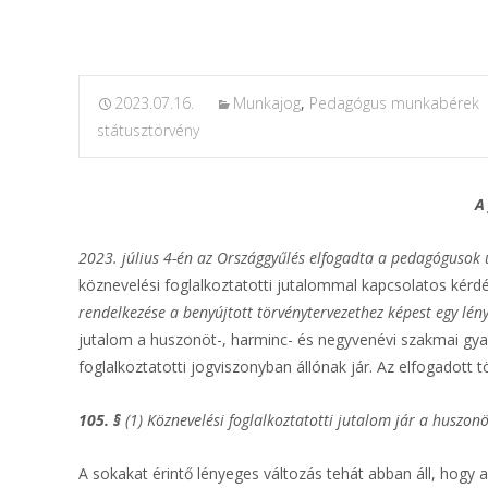
2023.07.16.
Munkajog
,
Pedagógus munkabérek
státusztörvény
A
2023. július 4-én az Országgyűlés elfogadta a pedagógusok ú
köznevelési foglalkoztatotti jutalommal kapcsolatos kérdé
rendelkezése a benyújtott törvénytervezethez képest egy lé
jutalom a huszonöt-, harminc- és negyvenévi szakmai gya
foglalkoztatotti jogviszonyban állónak jár. Az elfogadott 
105. §
(1) Köznevelési foglalkoztatotti jutalom jár a huszon
A sokakat érintő lényeges változás tehát abban áll, hogy a