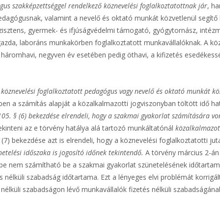
s szakképzettséggel rendelkező köznevelési foglalkoztatottnak jár
, h
pedagógusnak, valamint a nevelő és oktató munkát közvetlenül segítő 
zisztens, gyermek- és ifjúságvédelmi támogató, gyógytornász, intézm
gazda, laboráns munkakörben foglalkoztatott munkavállalóknak. A köz
 háromhavi, negyven év esetében pedig öthavi, a kifizetés esedékess
 a köznevelési foglalkoztatott pedagógus vagy nevelő és oktató munkát 
ben a számítás alapját a közalkalmazotti jogviszonyban töltött idő h
05. § (6) bekezdése elrendeli, hogy a szakmai gyakorlat számítására v
ekinteni az e törvény hatálya alá tartozó munkáltatónál
közalkalmazott
 § (7) bekezdése azt is elrendeli, hogy a köznevelési foglalkoztatotti
etelési időszaka is jogosító időnek tekintendő.
A törvény március 2-án
időbe nem számítható be a szakmai gyakorlat szünetelésének időtarta
nélküli szabadság időtartama. Ezt a lényeges elvi problémát korrigál
nélküli szabadságon lévő munkavállalók fizetés nélküli szabadságának