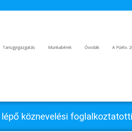
Tanügyigazgatás
Munkabérek
Óvodák
A Púétv. 
 lépő köznevelési foglalkoztatott