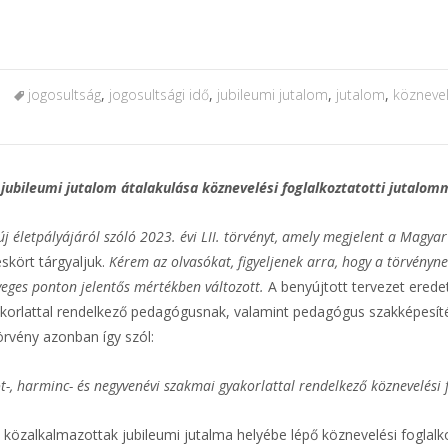
jogosultság
,
jogosultsági idő
,
jubileumi jutalom
,
jutalom
,
köznevel
 jubileumi jutalom átalakulása köznevelési foglalkoztatotti jutalom
j életpályájáról szóló 2023. évi LII. törvényt, amely megjelent a Magy
skört tárgyaljuk.
Kérem az olvasókat, figyeljenek arra, hogy a törvényn
nyeges ponton jelentős mértékben változott.
A benyújtott tervezet eredet
korlattal rendelkező pedagógusnak, valamint pedagógus szakképesíté
törvény azonban így szól:
öt-, harminc- és negyvenévi szakmai gyakorlattal rendelkező köznevelési 
 közalkalmazottak jubileumi jutalma helyébe lépő köznevelési foglalko