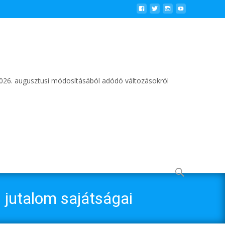
2026. augusztusi módosításából adódó változásokról
Keresés
erre:
i jutalom sajátságai