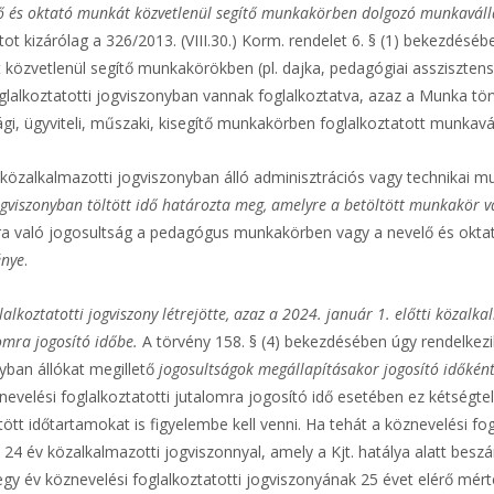
 és oktató munkát közvetlenül segítő munkakörben dolgozó munkavállal
kizárólag a 326/2013. (VIII.30.) Korm. rendelet 6. § (1) bekezdésé
vetlenül segítő munkakörökben (pl. dajka, pedagógiai asszisztens, i
glalkoztatotti jogviszonyban vannak foglalkoztatva, azaz a Munka tö
i, ügyviteli, műszaki, kisegítő munkakörben foglalkoztatott munkavá
m a közalkalmazotti jogviszonyban álló adminisztrációs vagy technika
ogviszonyban töltött idő határozta meg, amelyre a betöltött munkakör 
lomra való jogosultság a pedagógus munkakörben vagy a nevelő és ok
énye
.
lalkoztatotti jogviszony létrejötte, azaz a 2024. január 1. előtti közal
omra jogosító időbe.
A törvény 158. § (4) bekezdésében úgy rendelkezi
nyban állókat megillető
jogosultságok megállapításakor jogosító időként
evelési foglalkoztatotti jutalomra jogosító idő esetében ez kétségtelen
t időtartamokat is figyelembe kell venni. Ha tehát a köznevelési fog
24 év közalkalmazotti jogviszonnyal, amely a Kjt. hatálya alatt beszá
gy év köznevelési foglalkoztatotti jogviszonyának 25 évet elérő mérté