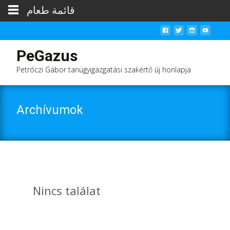
قائمة طعام
PeGazus
Petróczi Gábor tanügyigazgatási szakértő új honlapja
Archívumok
Nincs találat