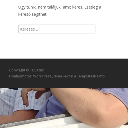
Úgy tűnik, nem találjuk, amit keres. Esetleg a
kereső segíthet.
Keresés
erre:
Copyright © PeGazus
Honlapmotor: WordPress
, téma
i-excel
a TemplatesNexttől.